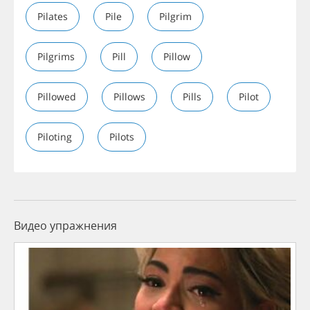
Pilates
Pile
Pilgrim
Pilgrims
Pill
Pillow
Pillowed
Pillows
Pills
Pilot
Piloting
Pilots
Видео упражнения