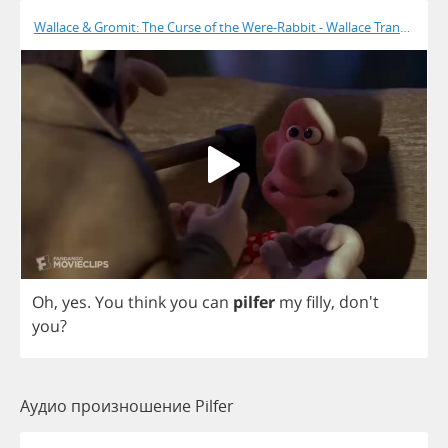
Wallace & Gromit: The Curse of the Were-Rabbit - Wallace Transforms
Oh
,
yes
.
You
think
you
can
pilfer
my
filly
, don't
you
?
Аудио произношение Pilfer