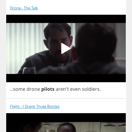
Drone - The Talk
...
some
drone
pilots
aren't
even
soldiers
.
Flight - I Drank Three Bottles