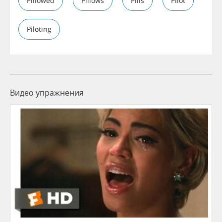
Pillowed
Pillows
Pills
Pilot
Piloting
Видео упражнения