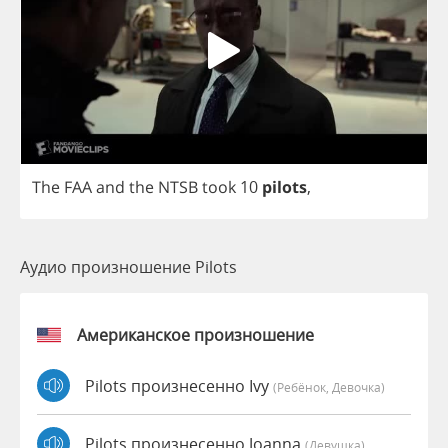
The
FAA
and
the
NTSB
took
10
pilots
,
Аудио произношение Pilots
Американское произношение
Pilots произнесенно Ivy
(Ребёнок, Девочка)
Pilots произнесенно Joanna
(девушка)