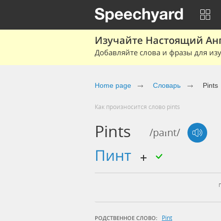
Изучайте Настоящий Ан
Добавляйте слова и фразы для изу
Home page
Словарь
Pints
Как произносится слово pints
Pints
/paɪnt/
пинт
Pint
РОДСТВЕННОЕ СЛОВО: