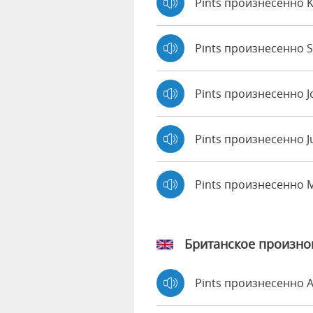
Pints произнесенно 
Pints произнесенно S
Pints произнесенно 
Pints произнесенно J
Pints произнесенно 
Британское произн
Pints произнесенно