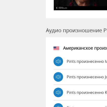
Аудио произношение P
Американское прои
Pints произнесенно I
Pints произнесенно 
Pints произнесенно 