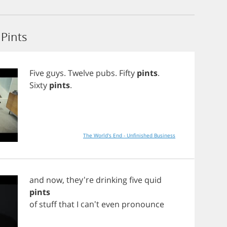
Pints
Five
guys
.
Twelve
pubs
.
Fifty
pints
.
Sixty
pints
.
The World's End - Unfinished Business
and
now
, they're
drinking
five
quid
pints
of
stuff
that
I
can't
even
pronounce