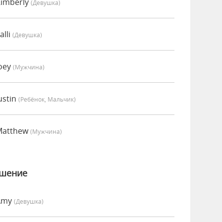
Kimberly
(девушка)
alli
(девушка)
Joey
(мужчина)
ustin
(Ребёнок, Мальчик)
Matthew
(мужчина)
ошение
 Amy
(девушка)