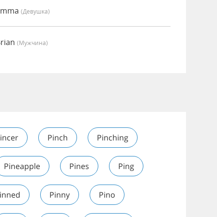
 Emma
(девушка)
Brian
(мужчина)
incer
Pinch
Pinching
Pineapple
Pines
Ping
inned
Pinny
Pino