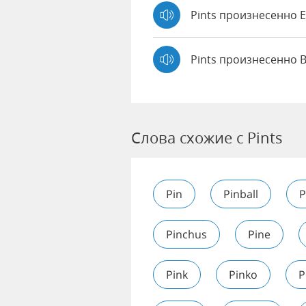
Pints произнесенно
Pints произнесенно 
Слова схожие с Pints
Pin
Pinball
P
Pinchus
Pine
Pink
Pinko
P