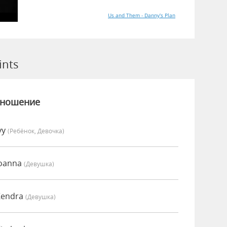
Us and Them - Danny's Plan
ints
зношение
vy
(Ребёнок, Девочка)
Joanna
(девушка)
Kendra
(девушка)