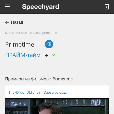
Назад
Как произносится слово primetime
Primetime
пРАЙМ-тайм
Примеры из фильмов c Primetime
The 40 Year Old Virgin - Date-a-palooza