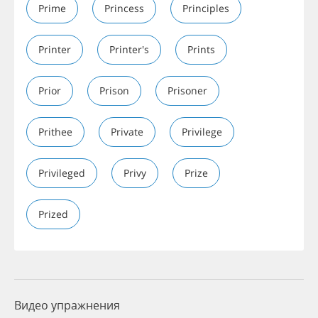
Prime
Princess
Principles
Printer
Printer's
Prints
Prior
Prison
Prisoner
Prithee
Private
Privilege
Privileged
Privy
Prize
Prized
Видео упражнения