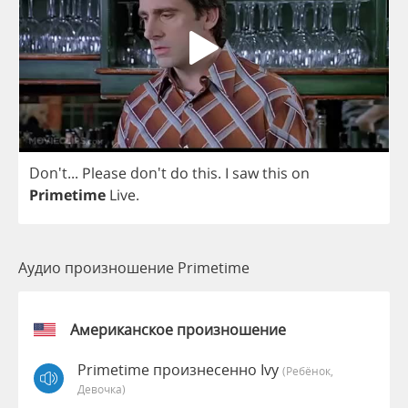
Don't...
Please
don't
do
this
.
I
saw
this
on
Primetime
Live
.
Аудио произношение Primetime
Американское произношение
Primetime произнесенно Ivy
(Ребёнок,
Девочка)