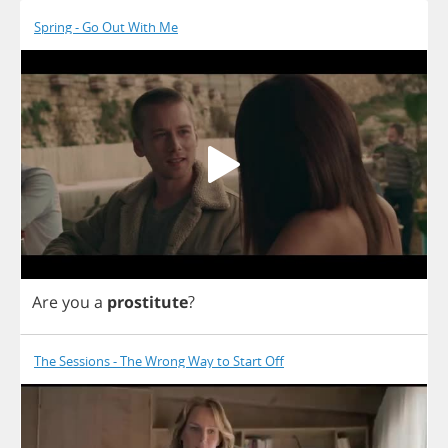
Spring - Go Out With Me
Are
you
a
prostitute
?
The Sessions - The Wrong Way to Start Off