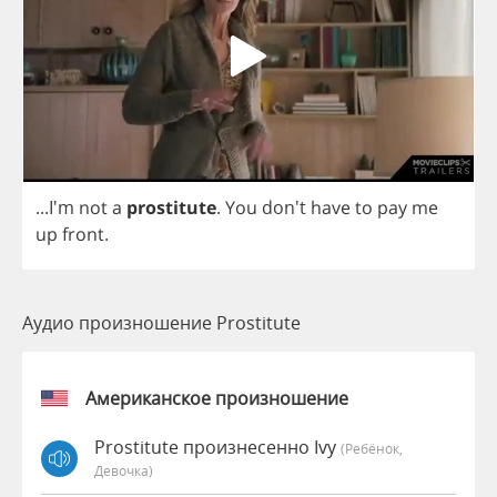
...I'm
not
a
prostitute
.
You
don't
have
to
pay
me
up
front
.
Аудио произношение Prostitute
Американское произношение
Prostitute произнесенно Ivy
(Ребёнок,
Девочка)