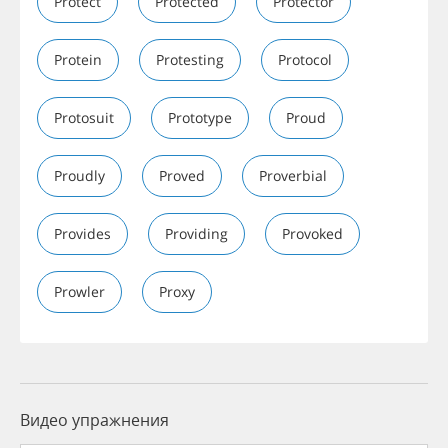
Protect
Protected
Protector
Protein
Protesting
Protocol
Protosuit
Prototype
Proud
Proudly
Proved
Proverbial
Provides
Providing
Provoked
Prowler
Proxy
Видео упражнения