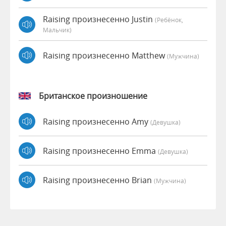
Raising произнесенно Justin
(Ребёнок,
Мальчик)
Raising произнесенно Matthew
(мужчина)
Британское произношение
Raising произнесенно Amy
(девушка)
Raising произнесенно Emma
(девушка)
Raising произнесенно Brian
(мужчина)