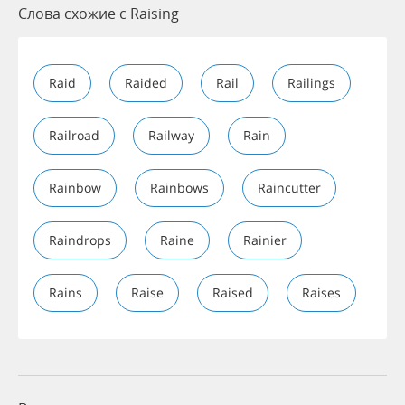
Слова схожие с Raising
Raid
Raided
Rail
Railings
Railroad
Railway
Rain
Rainbow
Rainbows
Raincutter
Raindrops
Raine
Rainier
Rains
Raise
Raised
Raises