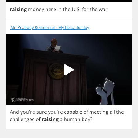
raising
money
here
in
the
U
.
S
.
for
the
war
.
Mr. Peabody & Sherman - My Beautiful Boy
And
you're
sure
you're
capable
of
meeting
all
the
challenges
of
raising
a
human
boy
?