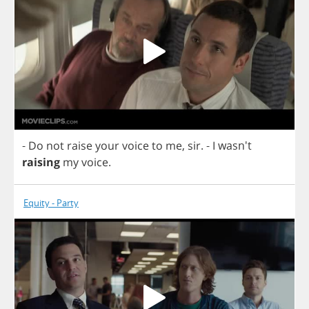
-
Do
not
raise
your
voice
to
me
,
sir
.
-
I
wasn't
raising
my
voice
.
Equity - Party