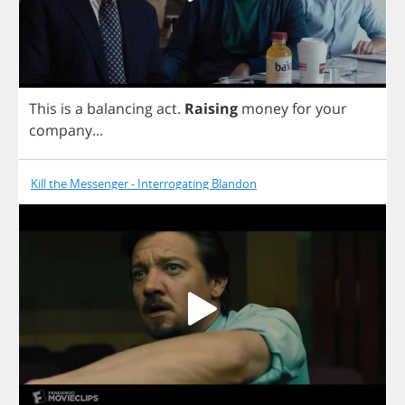
This
is
a
balancing
act
.
Raising
money
for
your
company
...
Kill the Messenger - Interrogating Blandon