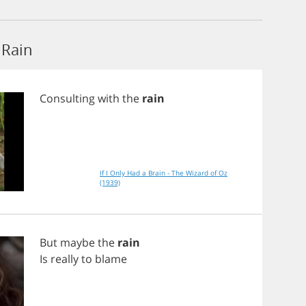
Rain
Consulting
with
the
rain
If I Only Had a Brain - The Wizard of Oz
(1939)
But
maybe
the
rain
Is
really
to
blame