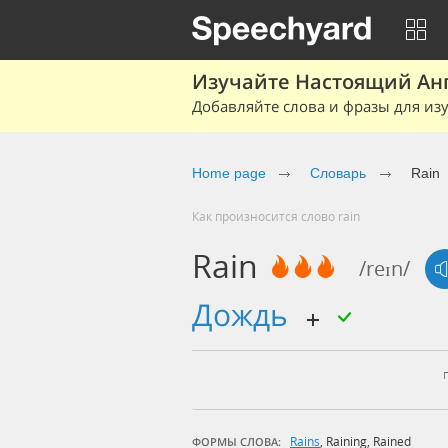
Изучайте Настоящий Ан
Добавляйте слова и фразы для изу
Home page
Словарь
Rain
Как произносится слово rain
Rain
/reɪn/
дождь
Rains
,
Raining
,
Rained
ФОРМЫ СЛОВА: