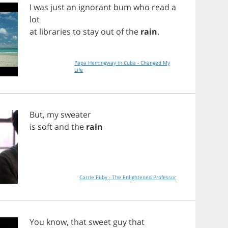
I
was
just
an
ignorant
bum
who
read
a
lot
at
libraries
to
stay
out
of
the
rain
.
Papa Hemingway in Cuba - Changed My
Life
But
,
my
sweater
is
soft
and
the
rain
Carrie Pilby - The Enlightened Professor
You
know
,
that
sweet
guy
that