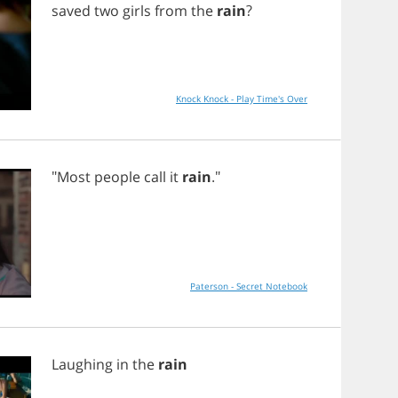
saved
two
girls
from
the
rain
?
Knock Knock - Play Time's Over
"
Most
people
call
it
rain
."
Paterson - Secret Notebook
Laughing
in
the
rain