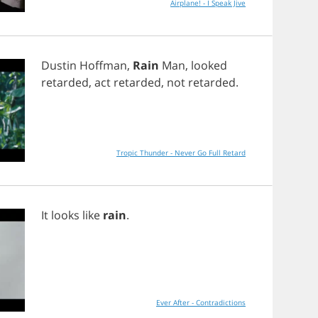
Airplane! - I Speak Jive
Dustin
Hoffman
,
Rain
Man
,
looked
retarded
,
act
retarded
,
not
retarded
.
Tropic Thunder - Never Go Full Retard
It
looks
like
rain
.
Ever After - Contradictions