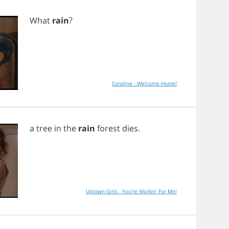
What
rain
?
Coraline - Welcome Home!
a
tree
in
the
rain
forest
dies
.
Uptown Girls - You're Workin' For Me!