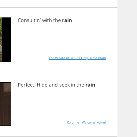
Consultin'
with
the
rain
The Wizard of Oz - If I Only Had a Brain
Perfect
.
Hide
-
and
-
seek
in
the
rain
.
Coraline - Welcome Home!