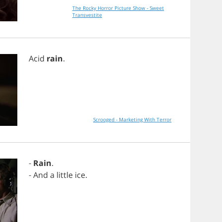
The Rocky Horror Picture Show - Sweet
Transvestite
Acid
rain
.
Scrooged - Marketing With Terror
-
Rain
.
-
And
a
little
ice
.