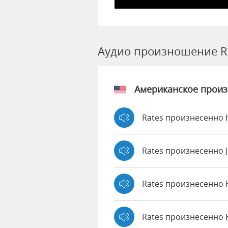
Аудио произношение R
Американское прои
Rates произнесенно 
Rates произнесенно 
Rates произнесенно
Rates произнесенно 