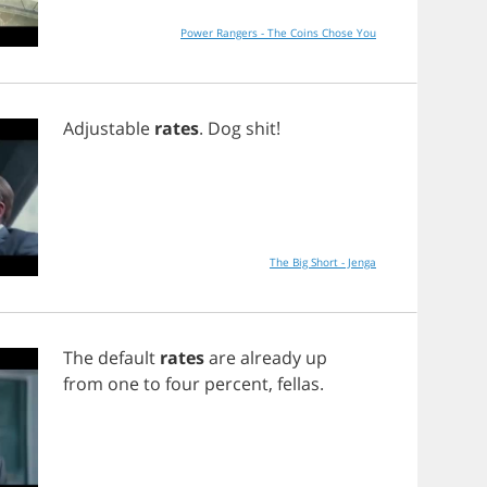
Power Rangers - The Coins Chose You
Adjustable
rates
.
Dog
shit
!
The Big Short - Jenga
The
default
rates
are
already
up
from
one
to
four
percent
,
fellas
.