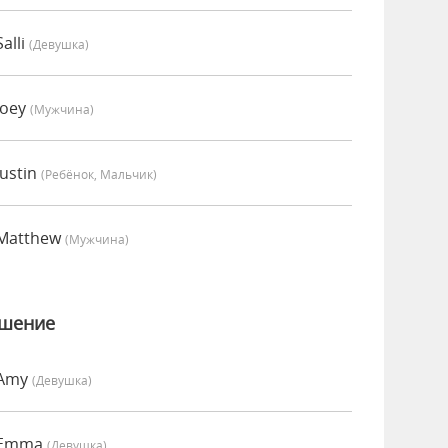
alli
(девушка)
Joey
(мужчина)
ustin
(Ребёнок, Мальчик)
 Matthew
(мужчина)
ошение
 Amy
(девушка)
о Emma
(девушка)