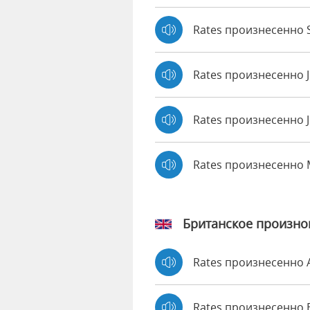
Rates произнесенно S
Rates произнесенно 
Rates произнесенно J
Rates произнесенно
Британское произн
Rates произнесенно
Rates произнесенн