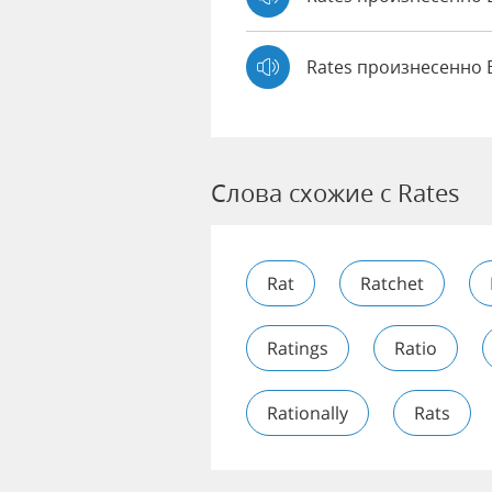
Rates произнесенно 
Слова схожие с Rates
Rat
Ratchet
Ratings
Ratio
Rationally
Rats