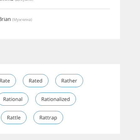
Brian
(мужчина)
Rate
Rated
Rather
Rational
Rationalized
Rattle
Rattrap