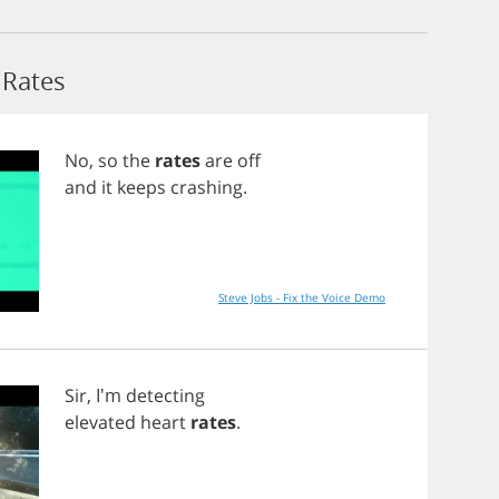
Rates
No
,
so
the
rates
are
off
and
it
keeps
crashing
.
Steve Jobs - Fix the Voice Demo
Sir
, I'm
detecting
elevated
heart
rates
.