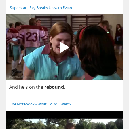
Superstar - Sky Breaks Up with Evian
And
he's
on
the
rebound
.
The Notebook - What Do You Want?