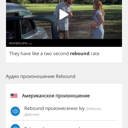
They
have
like
a
two
second
rebound
rate
Аудио произношение Rebound
Американское произношение
Rebound произнесенно Ivy
(Ребёнок,
Девочка)