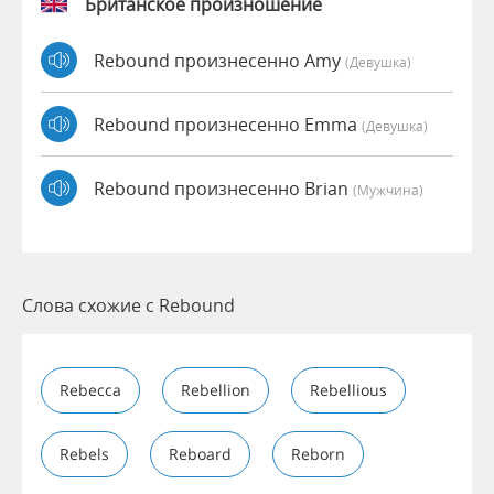
Британское произношение
Rebound произнесенно Amy
(девушка)
Rebound произнесенно Emma
(девушка)
Rebound произнесенно Brian
(мужчина)
Слова схожие с Rebound
Rebecca
Rebellion
Rebellious
Rebels
Reboard
Reborn