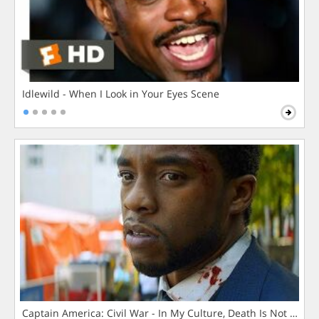
Idlewild - When I Look in Your Eyes Scene
Captain America: Civil War - In My Culture, Death Is Not The 