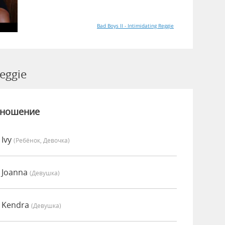
Bad Boys II - Intimidating Reggie
eggie
зношение
 Ivy
(Ребёнок, Девочка)
 Joanna
(девушка)
 Kendra
(девушка)