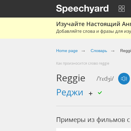
Изучайте Настоящий Ан
Добавляйте слова и фразы для изу
Home page
Словарь
Regg
Как произносится слово reggie
Reggie
/'rɛdʒi/
реджи
Примеры из фильмов c 