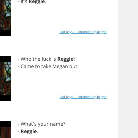
- It's
Reggie
.
Bad Boys II - Intimidating Reggie
-
Who
the
fuck
is
Reggie
?
-
Came
to
take
Megan
out
.
Bad Boys II - Intimidating Reggie
- What's
your
name
?
-
Reggie
.