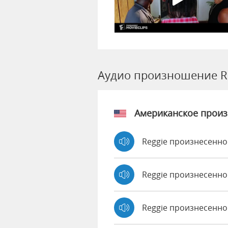
Аудио произношение R
Американское прои
Reggie произнесенно
Reggie произнесенно
Reggie произнесенно