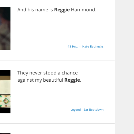
And
his
name
is
Reggie
Hammond
.
48 Hrs. - I Hate Rednecks
They
never
stood
a
chance
against
my
beautiful
Reggie
.
Legend - Bar Beatdown