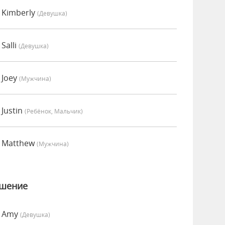
 Kimberly
(девушка)
Salli
(девушка)
 Joey
(мужчина)
Justin
(Ребёнок, Мальчик)
о Matthew
(мужчина)
ошение
о Amy
(девушка)