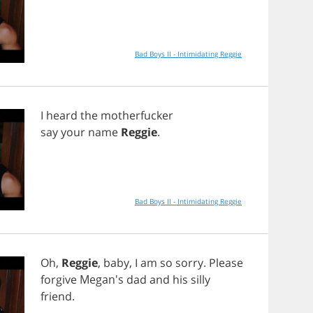
Bad Boys II - Intimidating Reggie
I
heard
the
motherfucker
say
your
name
Reggie
.
Bad Boys II - Intimidating Reggie
Oh
,
Reggie
,
baby
,
I
am
so
sorry
.
Please
forgive
Megan's
dad
and
his
silly
friend
.