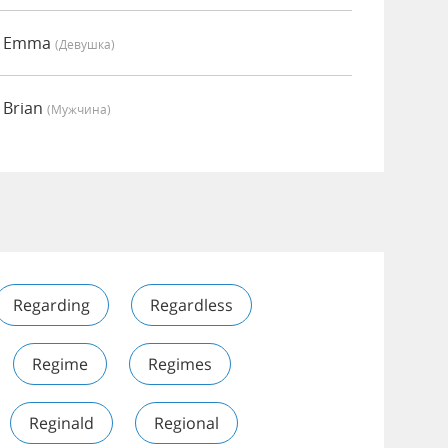
о Emma
(девушка)
 Brian
(мужчина)
Regarding
Regardless
Regime
Regimes
Reginald
Regional