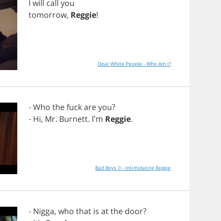
I
will
call
you
tomorrow
,
Reggie
!
Dear White People - Who Am I?
-
Who
the
fuck
are
you
?
-
Hi
,
Mr
.
Burnett
. I'm
Reggie
.
Bad Boys II - Intimidating Reggie
-
Nigga
,
who
that
is
at
the
door
?