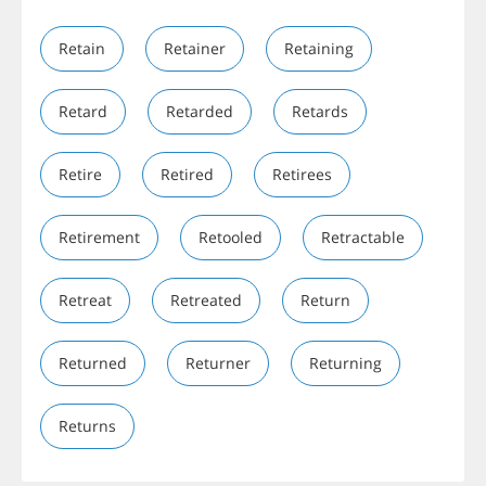
Retain
Retainer
Retaining
Retard
Retarded
Retards
Retire
Retired
Retirees
Retirement
Retooled
Retractable
Retreat
Retreated
Return
Returned
Returner
Returning
Returns