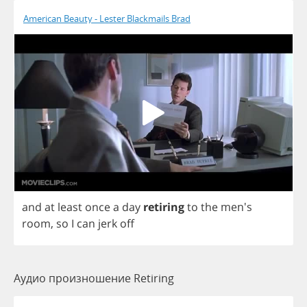
American Beauty - Lester Blackmails Brad
and
at
least
once
a
day
retiring
to
the
men's
room
,
so
I
can
jerk
off
Аудио произношение Retiring