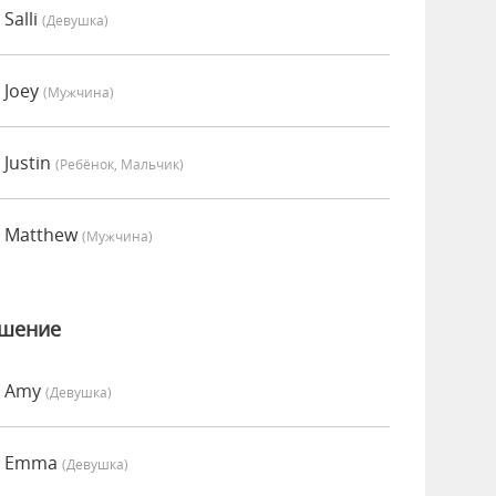
Salli
(девушка)
 Joey
(мужчина)
Justin
(Ребёнок, Мальчик)
о Matthew
(мужчина)
ошение
о Amy
(девушка)
о Emma
(девушка)