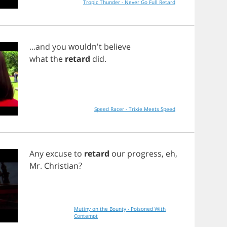
Tropic Thunder - Never Go Full Retard
...
and
you
wouldn't
believe
what
the
retard
did
.
Speed Racer - Trixie Meets Speed
Any
excuse
to
retard
our
progress
,
eh
,
Mr
.
Christian
?
Mutiny on the Bounty - Poisoned With
Contempt