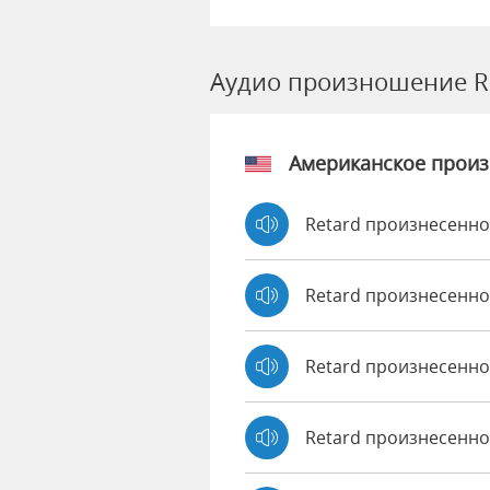
Аудио произношение R
Американское прои
Retard произнесенно
Retard произнесенно
Retard произнесенн
Retard произнесенно