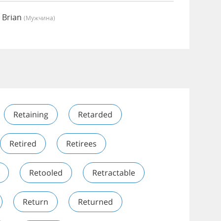
 Brian
(мужчина)
Retaining
Retarded
Retired
Retirees
Retooled
Retractable
Return
Returned