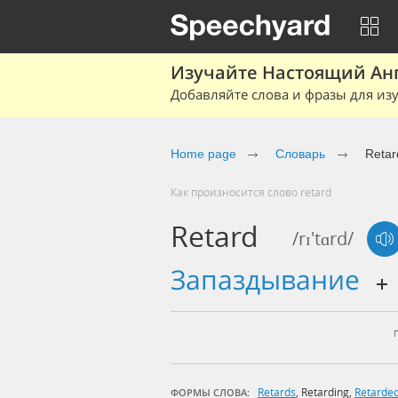
Изучайте Настоящий Ан
Добавляйте слова и фразы для изу
Home page
Словарь
Retar
Как произносится слово retard
Retard
/rɪ'tɑrd/
запаздывание
Retards
,
Retarding
,
Retarde
ФОРМЫ СЛОВА: