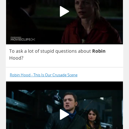
To
ask
a
lot
of
stupid
questions
about
Robin
Hood
?
Robin Hood - This Is Our Crusade Scene