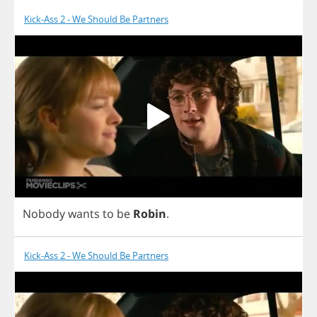
Kick-Ass 2 - We Should Be Partners
Nobody
wants
to
be
Robin
.
Kick-Ass 2 - We Should Be Partners