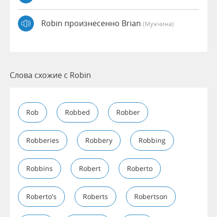
Robin произнесенно Brian
(мужчина)
Слова схожие с Robin
Rob
Robbed
Robber
Robberies
Robbery
Robbing
Robbins
Robert
Roberto
Roberto's
Roberts
Robertson