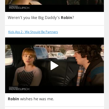
Weren't
you
like
Big
Daddy's
Robin
?
Kick-Ass 2 - We Should Be Partners
Robin
wishes
he
was
me
.