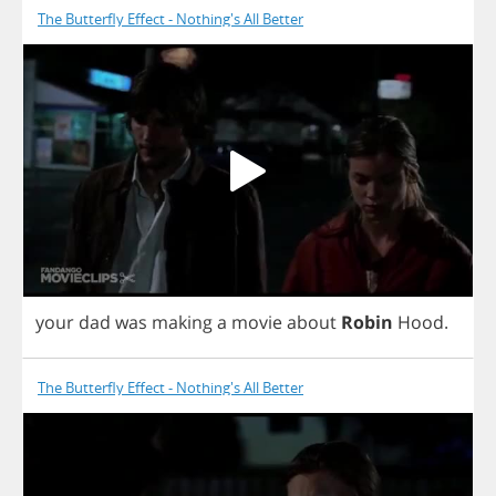
The Butterfly Effect - Nothing's All Better
your
dad
was
making
a
movie
about
Robin
Hood
.
The Butterfly Effect - Nothing's All Better