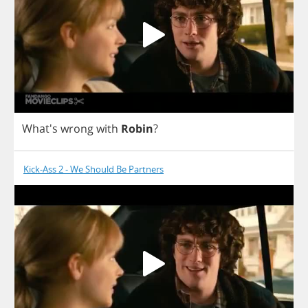
What's
wrong
with
Robin
?
Kick-Ass 2 - We Should Be Partners