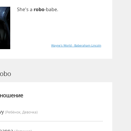
She's
a
robo
-
babe
.
Wayne's World - Baberaham Lincoln
obo
зношение
vy
(Ребёнок, Девочка)
Joanna