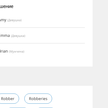
ошение
 Amy
(девушка)
 Emma
(девушка)
Brian
(мужчина)
Robber
Robberies