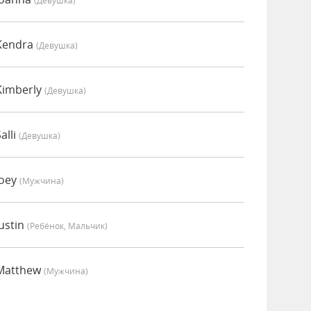
(девушка)
Kendra
(девушка)
Kimberly
(девушка)
alli
(девушка)
Joey
(мужчина)
ustin
(Ребёнок, Мальчик)
Matthew
(мужчина)