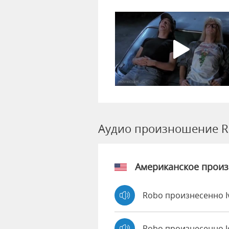
Аудио произношение R
Американское прои
Robo произнесенно I
Robo произнесенно 