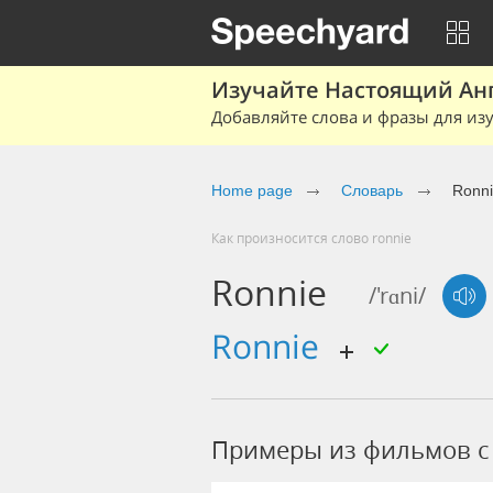
Изучайте Настоящий Ан
Добавляйте слова и фразы для изу
Home page
Словарь
Ronn
Как произносится слово ronnie
Ronnie
/'rɑni/
ronnie
Примеры из фильмов c