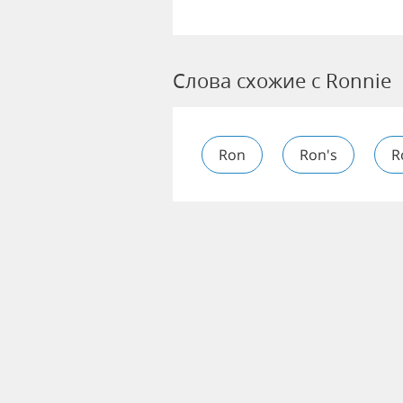
Слова схожие с Ronnie
Ron
Ron's
R