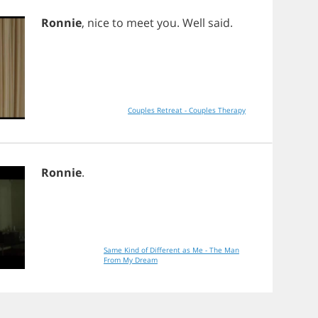
Ronnie
,
nice
to
meet
you
.
Well
said
.
Couples Retreat - Couples Therapy
Ronnie
.
Same Kind of Different as Me - The Man
From My Dream