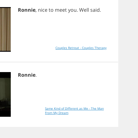
Ronnie
,
nice
to
meet
you
.
Well
said
.
Couples Retreat - Couples Therapy
Ronnie
.
Same Kind of Different as Me - The Man
From My Dream