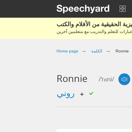
Ronnie
الكلمة
Home page
Ronnie
/'rɑni/
روني