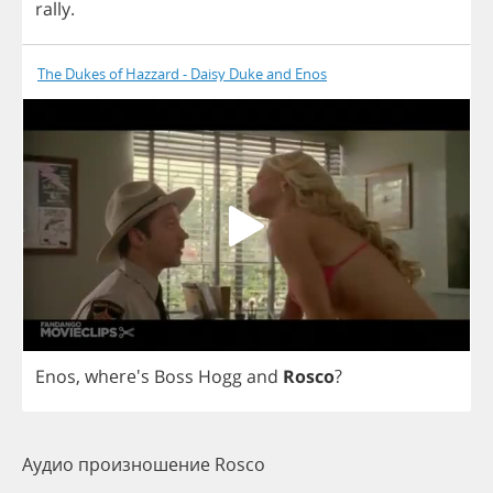
rally
.
The Dukes of Hazzard - Daisy Duke and Enos
Enos
, where's
Boss
Hogg
and
Rosco
?
Аудио произношение Rosco