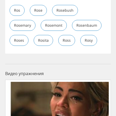
Ros
Rose
Rosebush
Rosemary
Rosemont
Rosenbaum
Roses
Rosita
Ross
Rosy
Видео упражнения