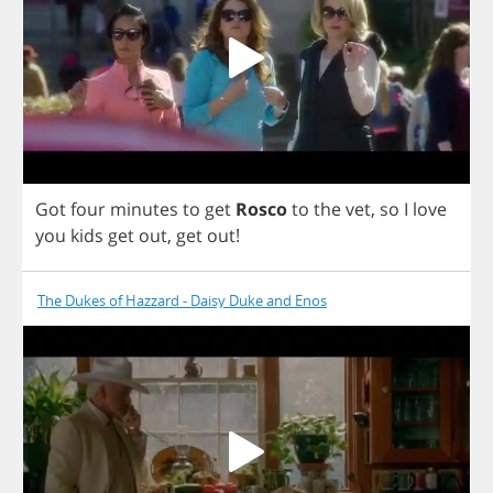
Got
four
minutes
to
get
Rosco
to
the
vet
,
so
I
love
you
kids
get
out
,
get
out
!
The Dukes of Hazzard - Daisy Duke and Enos