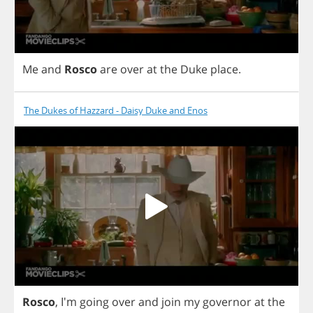
Me
and
Rosco
are
over
at
the
Duke
place
.
The Dukes of Hazzard - Daisy Duke and Enos
Rosco
, I'm
going
over
and
join
my
governor
at
the