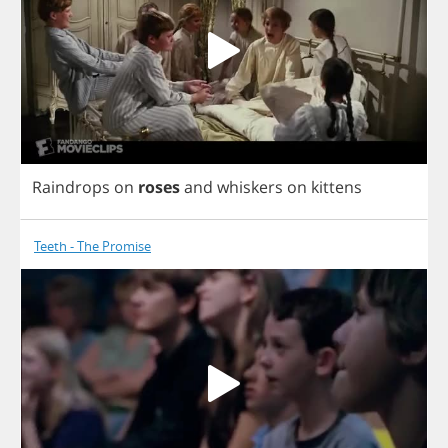
Raindrops
on
roses
and
whiskers
on
kittens
Teeth - The Promise