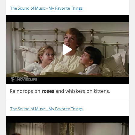
The Sound of Music - My Favorite Things
Raindrops
on
roses
and
whiskers
on
kittens
.
The Sound of Music - My Favorite Things