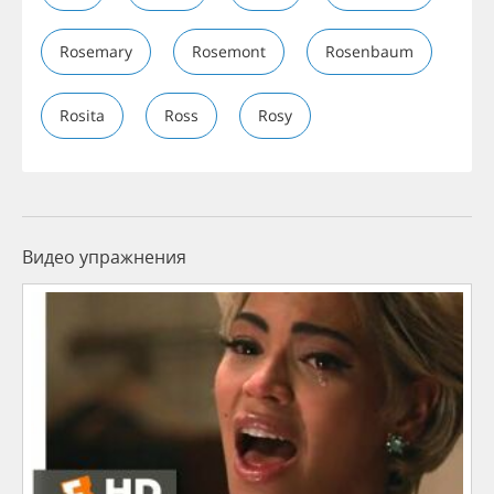
Rosemary
Rosemont
Rosenbaum
Rosita
Ross
Rosy
Видео упражнения