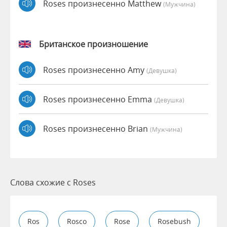
Roses произнесенно Matthew
(мужчина)
Британское произношение
Roses произнесенно Amy
(девушка)
Roses произнесенно Emma
(девушка)
Roses произнесенно Brian
(мужчина)
Слова схожие с Roses
Ros
Rosco
Rose
Rosebush