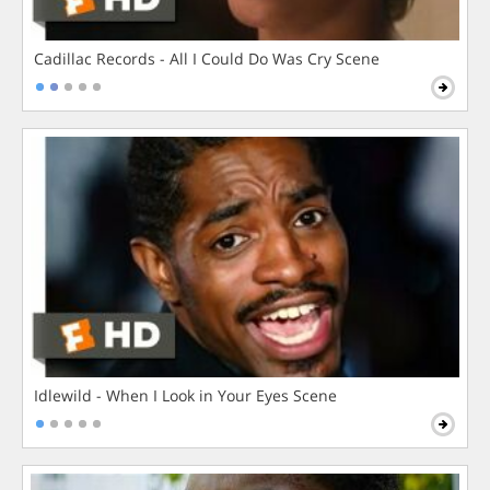
Cadillac Records - All I Could Do Was Cry Scene
Idlewild - When I Look in Your Eyes Scene