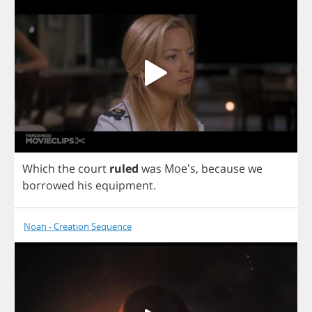
Which
the
court
ruled
was
Moe's,
because
we
borrowed
his
equipment
.
Noah - Creation Sequence