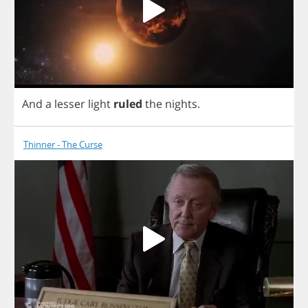
And
a
lesser
light
ruled
the
nights
.
Thinner - The Curse