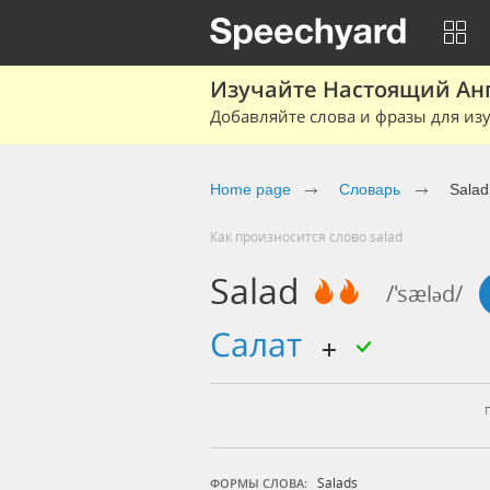
Изучайте Настоящий Ан
Добавляйте слова и фразы для изу
Home page
Словарь
Salad
Как произносится слово salad
Salad
/'sæləd/
салат
Salads
ФОРМЫ СЛОВА: