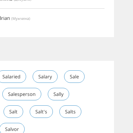
Brian
(мужчина)
Salaried
Salary
Sale
Salesperson
Sally
Salt
Salt's
Salts
Salvor