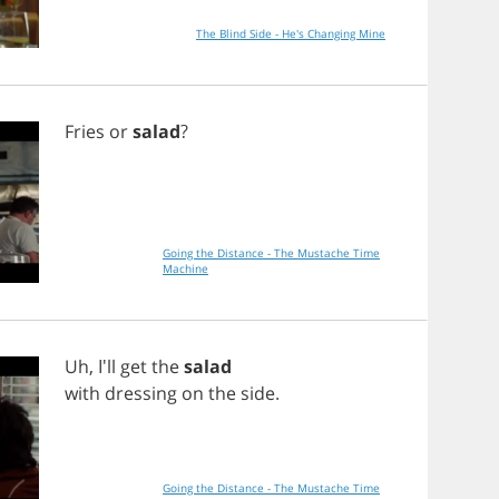
The Blind Side - He's Changing Mine
Fries
or
salad
?
Going the Distance - The Mustache Time
Machine
Uh
, I'll
get
the
salad
with
dressing
on
the
side
.
Going the Distance - The Mustache Time