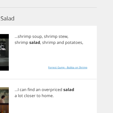
Salad
...
shrimp
soup
,
shrimp
stew
,
shrimp
salad
,
shrimp
and
potatoes
,
Forrest Gump - Bubba on Shrimp
...
I
can
find
an
overpriced
salad
a
lot
closer
to
home
.