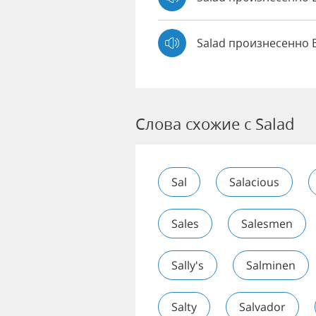
Salad произнесенно 
Слова схожие с Salad
Sal
Salacious
Sales
Salesmen
Sally's
Salminen
Salty
Salvador