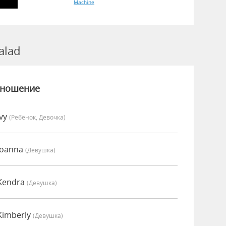
Machine
alad
зношение
Ivy
(Ребёнок, Девочка)
Joanna
(девушка)
Kendra
(девушка)
Kimberly
(девушка)