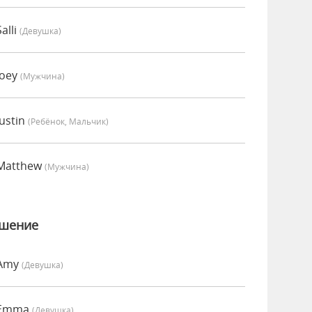
alli
(девушка)
Joey
(мужчина)
ustin
(Ребёнок, Мальчик)
 Matthew
(мужчина)
ошение
 Amy
(девушка)
 Emma
(девушка)