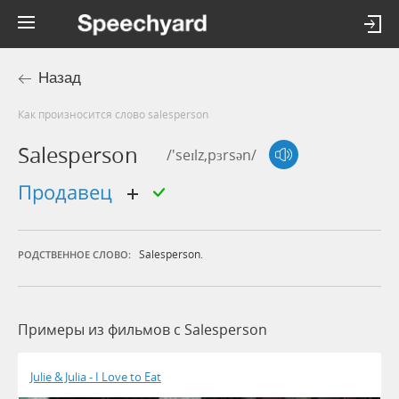
Назад
Как произносится слово salesperson
Salesperson
/'seɪlz,pɜrsən/
продавец
Salesperson.
РОДСТВЕННОЕ СЛОВО:
Примеры из фильмов c Salesperson
Julie & Julia - I Love to Eat