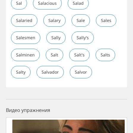
Sal
Salacious
Salad
Salaried
Salary
Sale
Sales
Salesmen
Sally
Sally's
Salminen
Salt
Salt's
Salts
Salty
Salvador
Salvor
Видео упражнения