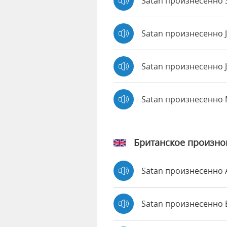
Satan произнесенно S
Satan произнесенно 
Satan произнесенно J
Satan произнесенно
Британское произн
Satan произнесенно
Satan произнесенн