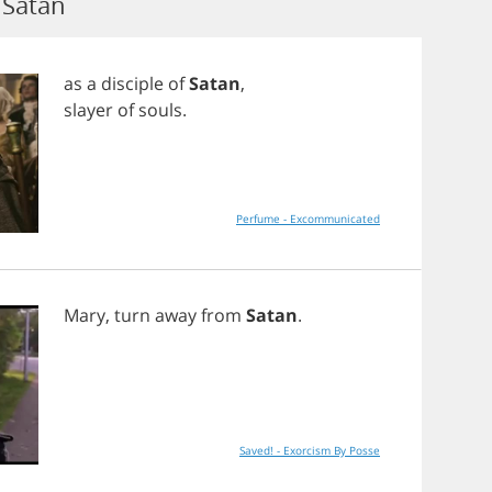
Satan
as
a
disciple
of
Satan
,
slayer
of
souls
.
Perfume - Excommunicated
Mary
,
turn
away
from
Satan
.
Saved! - Exorcism By Posse