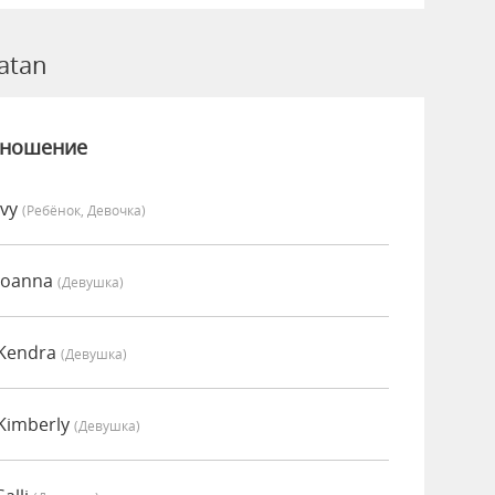
atan
зношение
Ivy
(Ребёнок, Девочка)
Joanna
(девушка)
 Kendra
(девушка)
Kimberly
(девушка)