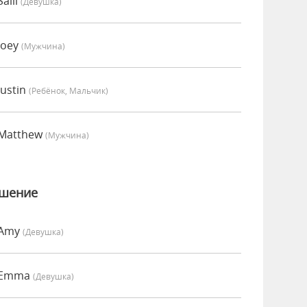
alli
(девушка)
Joey
(мужчина)
ustin
(Ребёнок, Мальчик)
 Matthew
(мужчина)
ошение
 Amy
(девушка)
о Emma
(девушка)