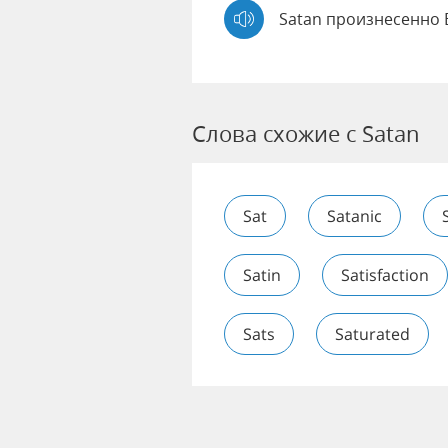
Satan произнесенно 
Слова схожие с Satan
Sat
Satanic
Satin
Satisfaction
Sats
Saturated