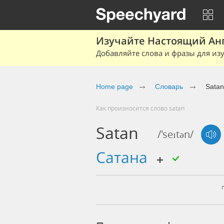
Изучайте Настоящий Ан
Добавляйте слова и фразы для изу
Home page
Словарь
Satan
Как произносится слово satan
Satan
/'seɪtən/
сатана