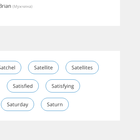
Brian
(мужчина)
Satchel
Satellite
Satellites
Satisfied
Satisfying
Saturday
Saturn