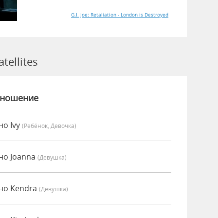
G.I. Joe: Retaliation - London is Destroyed
ellites
зношение
но Ivy
(Ребёнок, Девочка)
нно Joanna
(девушка)
нно Kendra
(девушка)