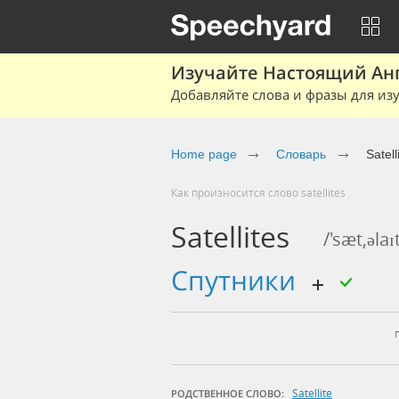
Изучайте Настоящий Ан
Добавляйте слова и фразы для изу
Home page
Словарь
Satell
Как произносится слово satellites
Satellites
/'sæt,əlaɪ
спутники
Satellite
РОДСТВЕННОЕ СЛОВО: