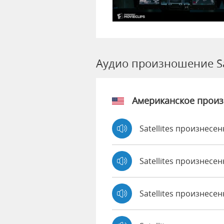
Аудио произношение Sat
Американское прои
Satellites произнесен
Satellites произнесе
Satellites произнесе