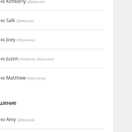
нно Kimberly
(девушка)
но Salli
(девушка)
но Joey
(мужчина)
но Justin
(Ребёнок, Мальчик)
нно Matthew
(мужчина)
ошение
нно Amy
(девушка)