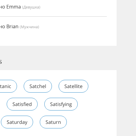
енно Emma
(девушка)
нно Brian
(мужчина)
s
tanic
Satchel
Satellite
Satisfied
Satisfying
Saturday
Saturn