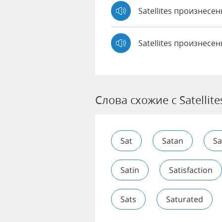
Satellites произнес
Satellites произнесе
Слова схожие с Satellite
Sat
Satan
Sa
Satin
Satisfaction
Sats
Saturated