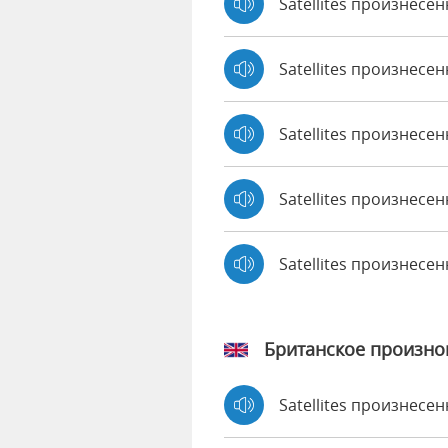
Satellites произнесе
Satellites произнесен
Satellites произнесен
Satellites произнесен
Satellites произнесе
Британское произн
Satellites произнесе