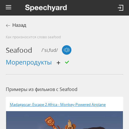
Назад
Как произносится слово seafood
Seafood
/'si,fud/
морепродукты
Примеры из фильмов c Seafood
Madagascar: Escape 2 Africa - Monkey-Powered Airplane