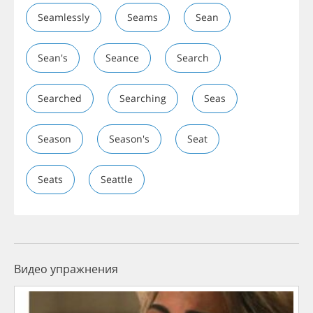
Seamlessly
Seams
Sean
Sean's
Seance
Search
Searched
Searching
Seas
Season
Season's
Seat
Seats
Seattle
Видео упражнения