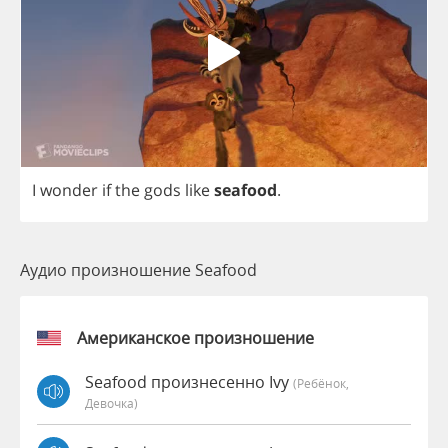
I
wonder
if
the
gods
like
seafood
.
Аудио произношение Seafood
Американское произношение
Seafood произнесенно Ivy
(Ребёнок,
Девочка)