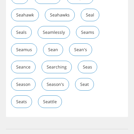
Seahawk
Seahawks
Seal
Seals
Seamlessly
Seams
Seamus
Sean
Sean's
Seance
Searching
Seas
Season
Season's
Seat
Seats
Seattle