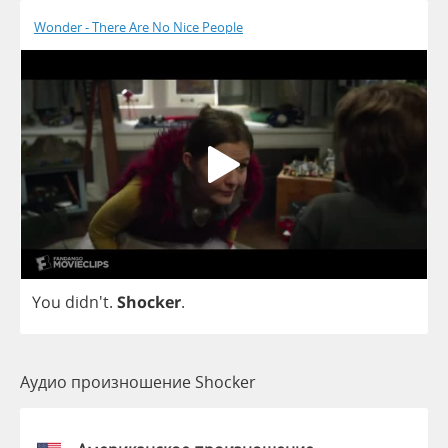
Wonder - There Are No Nice People
You
didn't.
Shocker
.
Аудио произношение Shocker