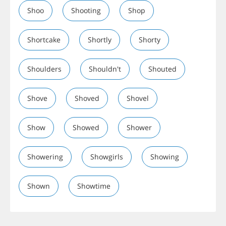
Shoo
Shooting
Shop
Shortcake
Shortly
Shorty
Shoulders
Shouldn't
Shouted
Shove
Shoved
Shovel
Show
Showed
Shower
Showering
Showgirls
Showing
Shown
Showtime