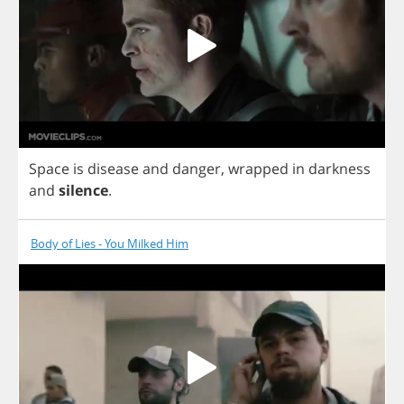
Space
is
disease
and
danger
,
wrapped
in
darkness
and
silence
.
Body of Lies - You Milked Him