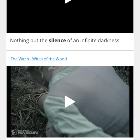
Nothing
but
the
silence
of
an
infinite
darkness
.
The Witch - Witch of the Wood