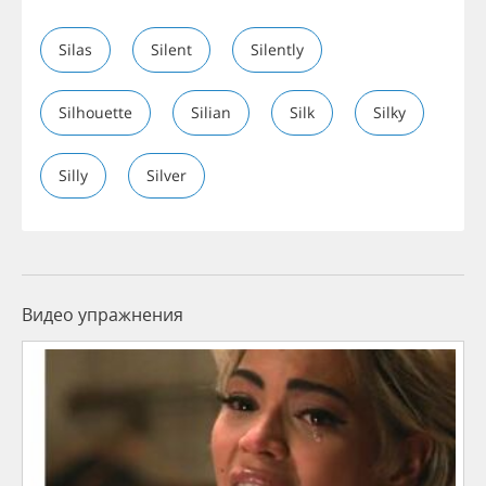
Silas
Silent
Silently
Silhouette
Silian
Silk
Silky
Silly
Silver
Видео упражнения