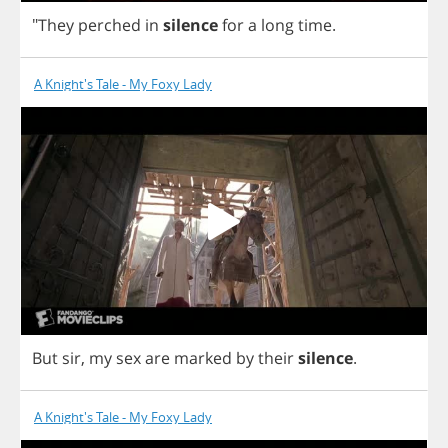
"
They
perched
in
silence
for
a
long
time
.
A Knight's Tale - My Foxy Lady
But
sir
,
my
sex
are
marked
by
their
silence
.
A Knight's Tale - My Foxy Lady