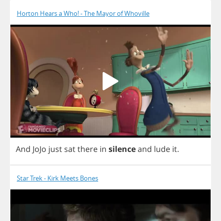
Horton Hears a Who! - The Mayor of Whoville
And
JoJo
just
sat
there
in
silence
and
lude
it
.
Star Trek - Kirk Meets Bones