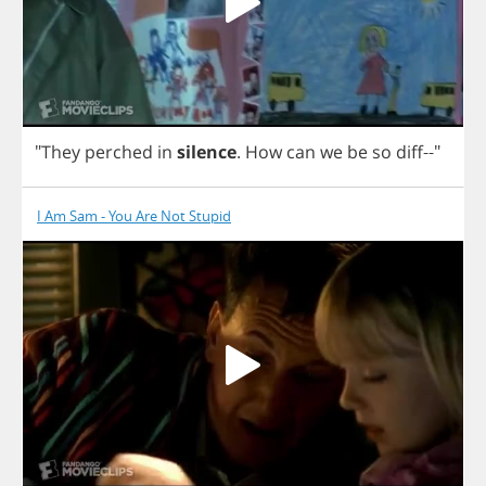
"
They
perched
in
silence
.
How
can
we
be
so
diff
--"
I Am Sam - You Are Not Stupid