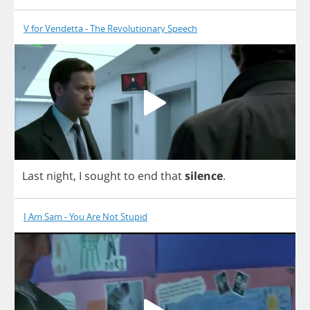
V for Vendetta - The Revolutionary Speech
Last
night
,
I
sought
to
end
that
silence
.
I Am Sam - You Are Not Stupid