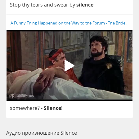
Stop
thy
tears
and
swear
by
silence
.
A Funny Thing Happened on the Way to the Forum - The Bride Is Dea
somewhere
? -
Silence
!
Аудио произношение Silence