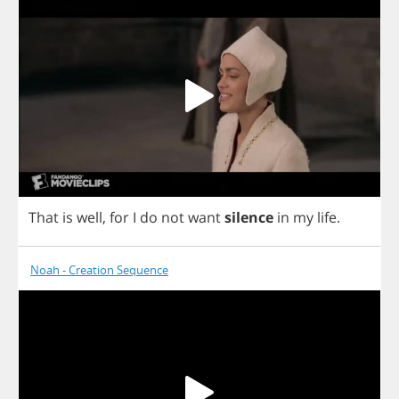
That
is
well
,
for
I
do
not
want
silence
in
my
life
.
Noah - Creation Sequence