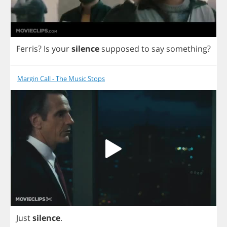
Ferris
?
Is
your
silence
supposed
to
say
something
?
Margin Call - The Music Stops
Just
silence
.