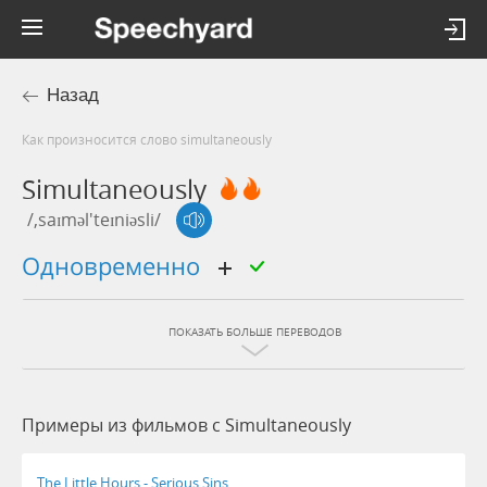
Назад
Как произносится слово simultaneously
Simultaneously
/,saɪməl'teɪniəsli/
одновременно
ПОКАЗАТЬ БОЛЬШЕ ПЕРЕВОДОВ
Примеры из фильмов c Simultaneously
The Little Hours - Serious Sins