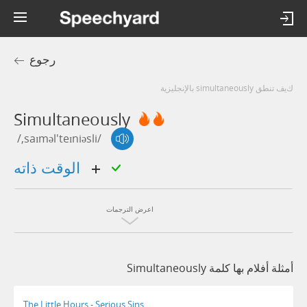
رجوع
كيف تنطق simultaneously بالإنجليزية
Simultaneously
/,saɪməl'teɪniəsli/
الوقت ذاته
اعرض الترجمات
أمثلة أفلام بها كلمة Simultaneously
The Little Hours - Serious Sins