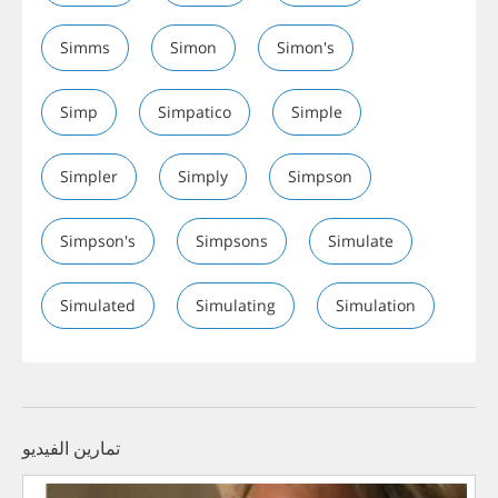
Simms
Simon
Simon's
Simp
Simpatico
Simple
Simpler
Simply
Simpson
Simpson's
Simpsons
Simulate
Simulated
Simulating
Simulation
تمارين الفيديو