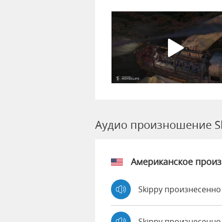
Аудио произношение S
Американское прои
Skippy произнесенно
Skippy произнесенно