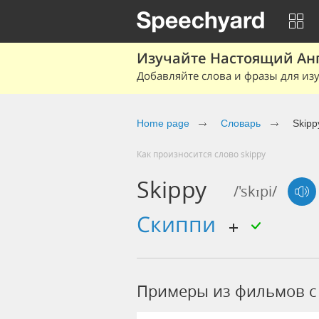
Изучайте Настоящий Ан
Добавляйте слова и фразы для изу
Home page
Словарь
Skipp
Как произносится слово skippy
Skippy
/'skɪpi/
Скиппи
Примеры из фильмов c 