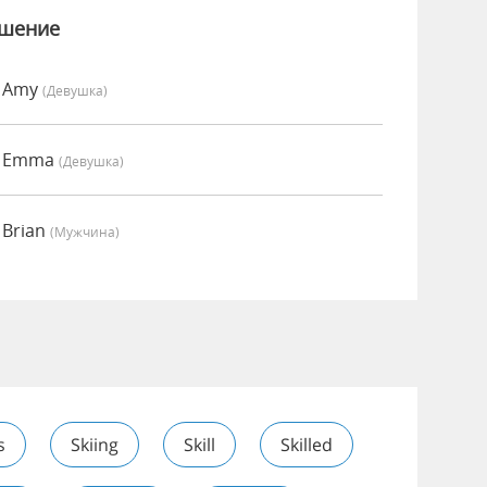
ошение
о Amy
(девушка)
о Emma
(девушка)
 Brian
(мужчина)
s
Skiing
Skill
Skilled