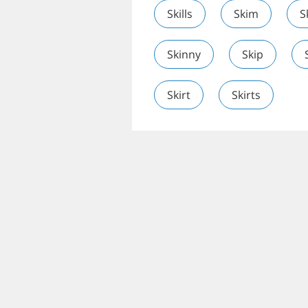
Skills
Skim
S
Skinny
Skip
Skirt
Skirts