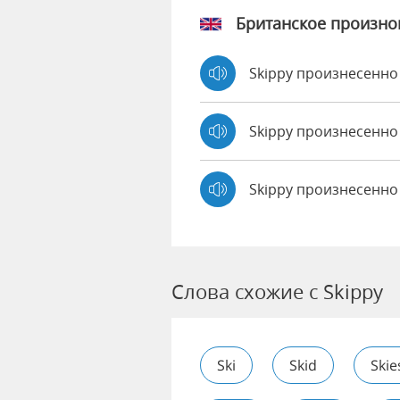
Британское произн
Skippy произнесенн
Skippy произнесенн
Skippy произнесенно
Слова схожие с Skippy
Ski
Skid
Skie