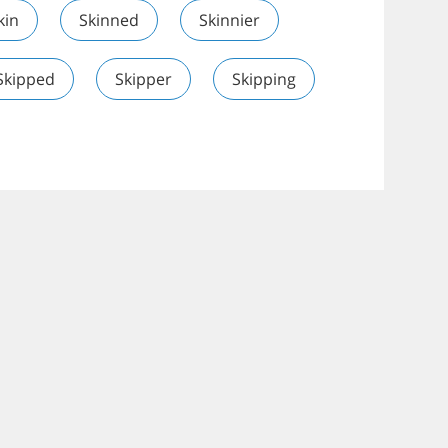
kin
Skinned
Skinnier
Skipped
Skipper
Skipping