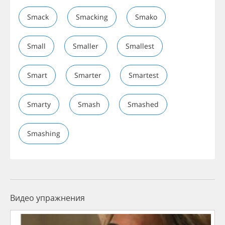
Smack
Smacking
Smako
Small
Smaller
Smallest
Smart
Smarter
Smartest
Smarty
Smash
Smashed
Smashing
Видео упражнения