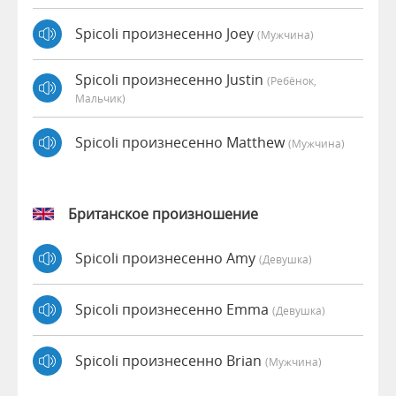
Spicoli произнесенно Joey
(мужчина)
Spicoli произнесенно Justin
(Ребёнок,
Мальчик)
Spicoli произнесенно Matthew
(мужчина)
Британское произношение
Spicoli произнесенно Amy
(девушка)
Spicoli произнесенно Emma
(девушка)
Spicoli произнесенно Brian
(мужчина)