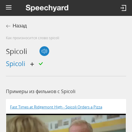
Назад
Как произносится слово spicoli
Spicoli
spicoli
Примеры из фильмов c Spicoli
Fast Times at Ridgemont High - Spicoli Orders a Pizza