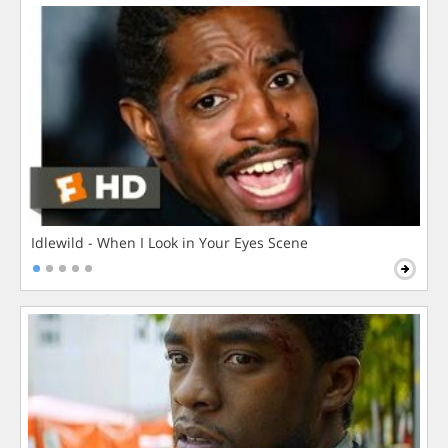
Idlewild - When I Look in Your Eyes Scene