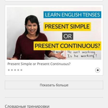
Present Simple or Present Continuous?
Показать больше
Словарные тренировки