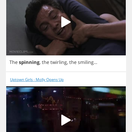
The
spinning
,
the
twirling
,
the
smiling
...
Uptown Girls - Molly Opens Up