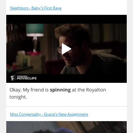
Neighbors - Baby's First Rave
Okay
.
My
friend
is
spinning
at
the
Royalton
tonight
.
Miss Congeniality - Gracie's New Assignment