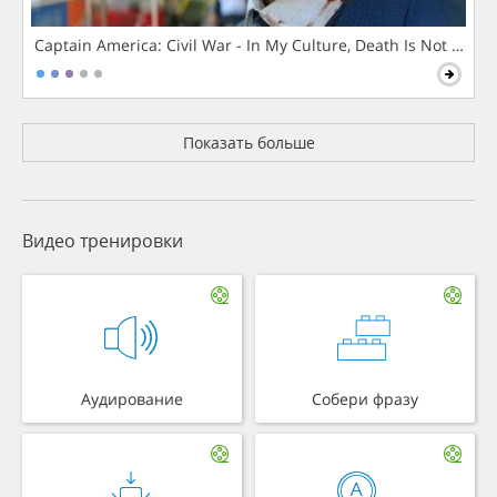
Captain America: Civil War - In My Culture, Death Is Not The 
Показать больше
Видео тренировки
Аудирование
Собери фразу