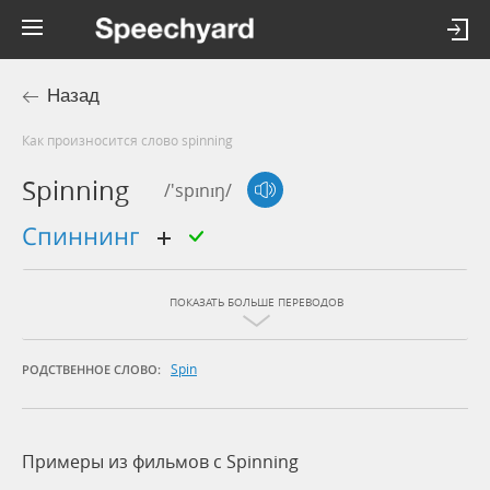
Назад
Как произносится слово spinning
Spinning
/'spɪnɪŋ/
спиннинг
ПОКАЗАТЬ БОЛЬШЕ ПЕРЕВОДОВ
Spin
РОДСТВЕННОЕ СЛОВО:
Примеры из фильмов c Spinning