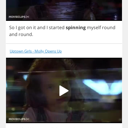
So
I
got
on
it
and
I
started
spinning
myself
round
and
round
.
Uptown Girls - Molly Opens Up