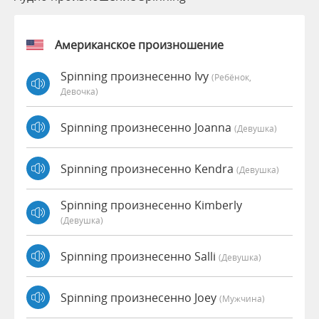
Американское произношение
Spinning произнесенно Ivy
(Ребёнок,
Девочка)
Spinning произнесенно Joanna
(девушка)
Spinning произнесенно Kendra
(девушка)
Spinning произнесенно Kimberly
(девушка)
Spinning произнесенно Salli
(девушка)
Spinning произнесенно Joey
(мужчина)