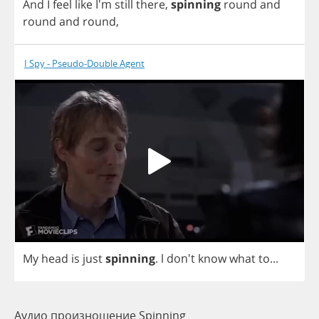
And
I
feel
like
I'm
still
there
,
spinning
round
and
round
and
round
,
I Spy - Pseudo-Double Agent
My
head
is
just
spinning
.
l
don't
know
what
to
...
Аудио произношение Spinning