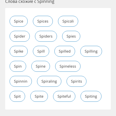
Слова схожие с Spinning
Spice
Spices
Spicoli
Spider
Spiders
Spies
Spike
Spill
Spilled
Spilling
Spin
Spine
Spineless
Spinnin
Spiraling
Spirits
Spit
Spite
Spiteful
Spiting