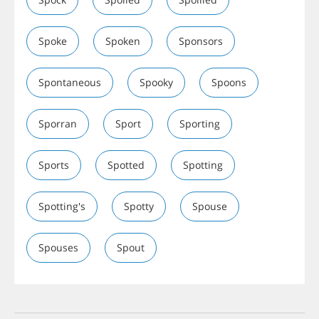
Spoke
Spoken
Sponsors
Spontaneous
Spooky
Spoons
Sporran
Sport
Sporting
Sports
Spotted
Spotting
Spotting's
Spotty
Spouse
Spouses
Spout