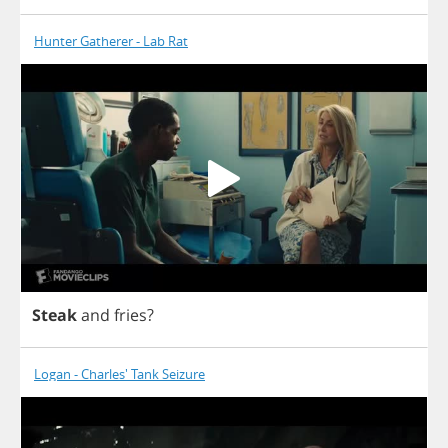
Hunter Gatherer - Lab Rat
Steak
and
fries
?
Logan - Charles' Tank Seizure