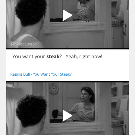
-
You
want
your
steak
?
-
Yeah
,
right
now
!
Raging Bull - You Want Your Steak?