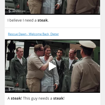
I
believe
I
need
a
steak
.
Rescue Dawn - Welcome Back, Dieter
A
steak
!
This
guy
needs
a
steak
!