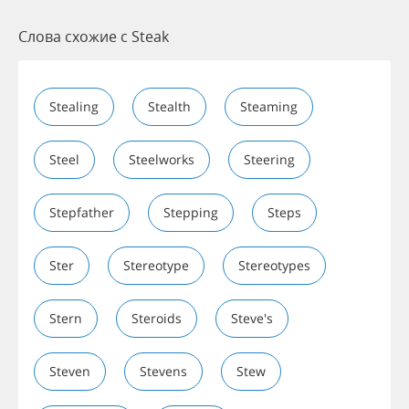
Слова схожие с Steak
Stealing
Stealth
Steaming
Steel
Steelworks
Steering
Stepfather
Stepping
Steps
Ster
Stereotype
Stereotypes
Stern
Steroids
Steve's
Steven
Stevens
Stew