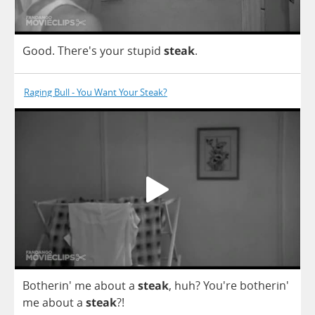
Good
.
There's
your
stupid
steak
.
Raging Bull - You Want Your Steak?
Botherin'
me
about
a
steak
,
huh
?
You're botherin'
me
about
a
steak
?!