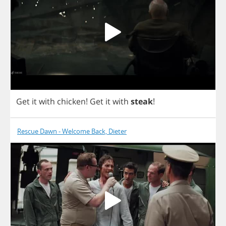
Get
it
with
chicken
!
Get
it
with
steak
!
Rescue Dawn - Welcome Back, Dieter