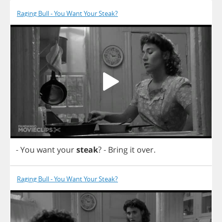
Raging Bull - You Want Your Steak?
-
You
want
your
steak
?
-
Bring
it
over
.
Raging Bull - You Want Your Steak?