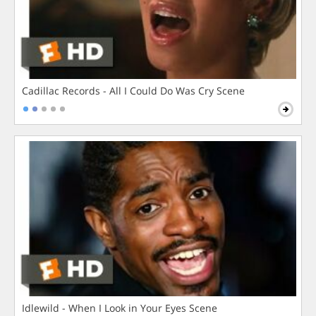
Cadillac Records - All I Could Do Was Cry Scene
Idlewild - When I Look in Your Eyes Scene