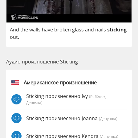
And
the
walls
have
broken
glass
and
nails
sticking
out
.
Аудио произношение Sticking
Американское произношение
Sticking произнесенно Ivy
(Ребёнок,
Девочка)
Sticking произнесенно Joanna
(девушка)
Sticking произнесенно Kendra
(девушка)