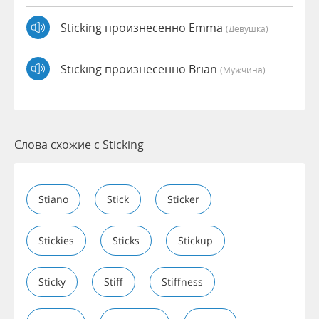
Sticking произнесенно Emma
(девушка)
Sticking произнесенно Brian
(мужчина)
Слова схожие с Sticking
Stiano
Stick
Sticker
Stickies
Sticks
Stickup
Sticky
Stiff
Stiffness