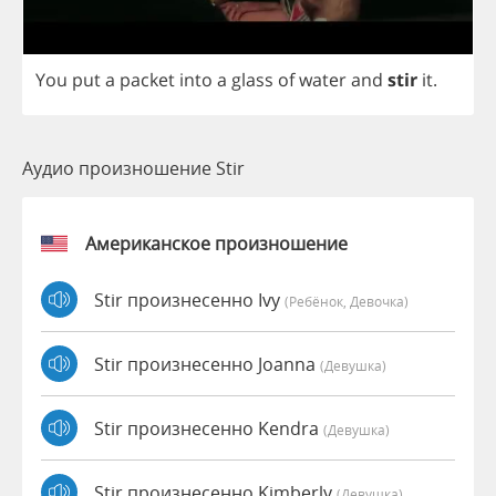
You
put
a
packet
into
a
glass
of
water
and
stir
it
.
Аудио произношение Stir
Американское произношение
Stir произнесенно Ivy
(Ребёнок, Девочка)
Stir произнесенно Joanna
(девушка)
Stir произнесенно Kendra
(девушка)
Stir произнесенно Kimberly
(девушка)