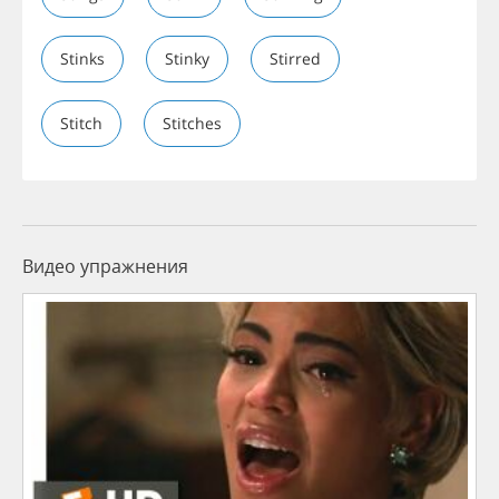
Stinks
Stinky
Stirred
Stitch
Stitches
Видео упражнения