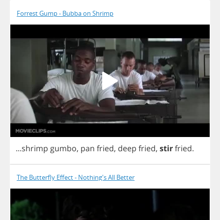
Forrest Gump - Bubba on Shrimp
...
shrimp
gumbo
,
pan
fried
,
deep
fried
,
stir
fried
.
The Butterfly Effect - Nothing's All Better