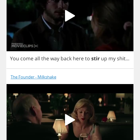
You
come
all
the
way
back
here
to
stir
up
my
shit
...
The Founder - Milkshake