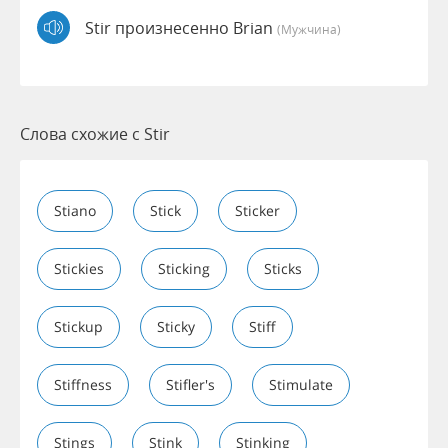
Stir произнесенно Brian
(мужчина)
Слова схожие с Stir
Stiano
Stick
Sticker
Stickies
Sticking
Sticks
Stickup
Sticky
Stiff
Stiffness
Stifler's
Stimulate
Stings
Stink
Stinking