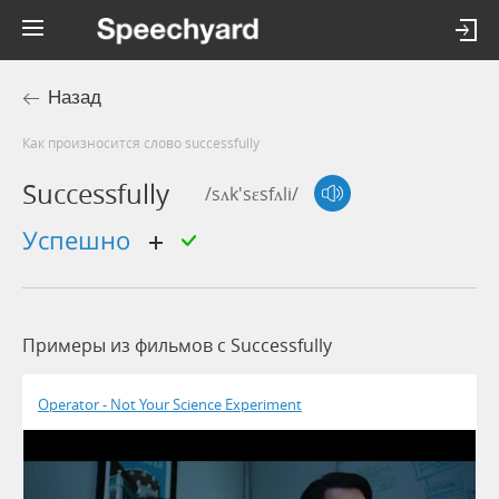
Назад
Как произносится слово successfully
Successfully
/sʌk'sɛsfʌli/
успешно
Примеры из фильмов c Successfully
Operator - Not Your Science Experiment