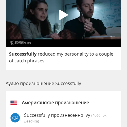
Successfully
reduced
my
personality
to
a
couple
of
catch
phrases
.
Аудио произношение Successfully
Американское произношение
Successfully произнесенно Ivy
(Ребёнок,
Девочка)