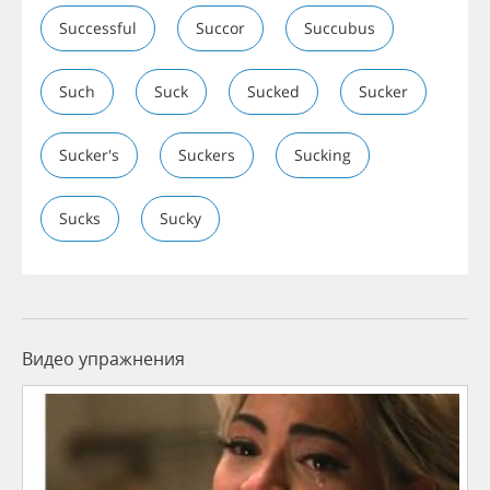
Successful
Succor
Succubus
Such
Suck
Sucked
Sucker
Sucker's
Suckers
Sucking
Sucks
Sucky
Видео упражнения