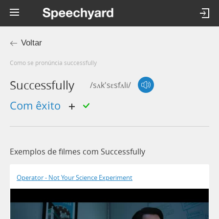
Voltar
Como se pronúncia successfully
Successfully
/sʌk'sɛsfʌli/
com êxito
Exemplos de filmes com Successfully
Operator - Not Your Science Experiment