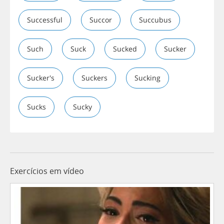
Successful
Succor
Succubus
Such
Suck
Sucked
Sucker
Sucker's
Suckers
Sucking
Sucks
Sucky
Exercícios em vídeo