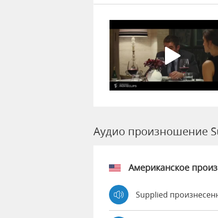
Аудио произношение S
Американское прои
Supplied произнесен