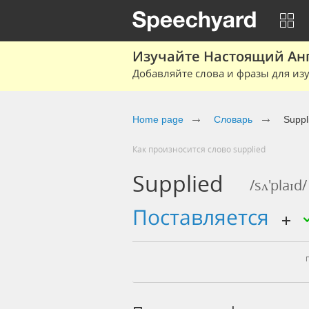
Изучайте Настоящий Ан
Добавляйте слова и фразы для изу
Home page
Словарь
Suppl
Как произносится слово supplied
Supplied
/sʌ'plaɪd/
поставляется