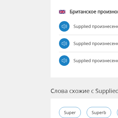
Британское произн
Supplied произнесе
Supplied произнесе
Supplied произнесен
Слова схожие с Supplie
Super
Superb