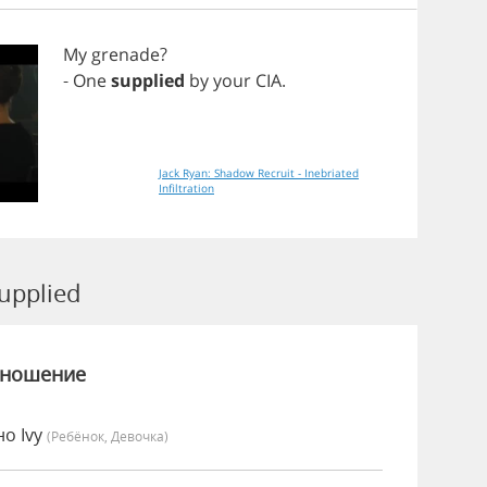
My
grenade
?
-
One
supplied
by
your
CIA
.
Jack Ryan: Shadow Recruit - Inebriated
Infiltration
upplied
зношение
но Ivy
(Ребёнок, Девочка)