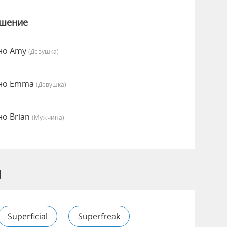
ошение
нно Amy
(девушка)
нно Emma
(девушка)
но Brian
(мужчина)
d
Superficial
Superfreak