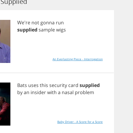
Supplied
We're
not
gonna
run
supplied
sample
wigs
An Everlasting Piece - Interrogation
Bats
uses
this
security
card
supplied
by
an
insider
with
a
nasal
problem
Baby Driver - A Score for a Score