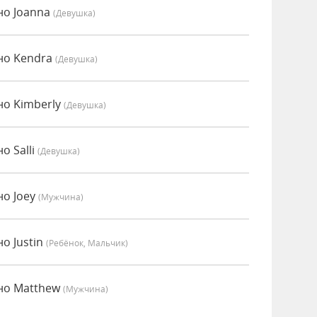
но Joanna
(девушка)
но Kendra
(девушка)
но Kimberly
(девушка)
о Salli
(девушка)
но Joey
(мужчина)
о Justin
(Ребёнок, Мальчик)
нно Matthew
(мужчина)