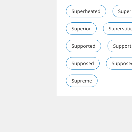
Superheated
Super
Superior
Superstiti
Supported
Support
Supposed
Suppose
Supreme