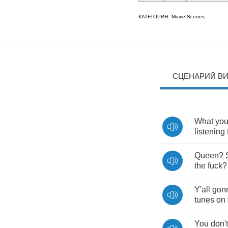
КАТЕГОРИЯ:
Movie Scenes
СЦЕНАРИЙ В
What
yo
listening
Queen
?
the
fuck
Y'all
gon
tunes
on
You
don't