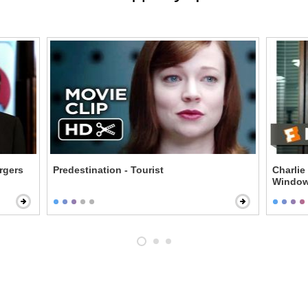
rgers
Predestination - Tourist
Charlie
Windo