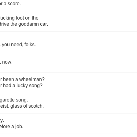
or
a
score
.
fucking
foot
on
the
drive
the
goddamn
car
.
c
you
need
,
folks
.
,
now
.
r
been
a
wheelman
?
r
had
a
lucky
song
?
igarette
song
.
eist
,
glass
of
scotch
.
ly
.
efore
a
job
.