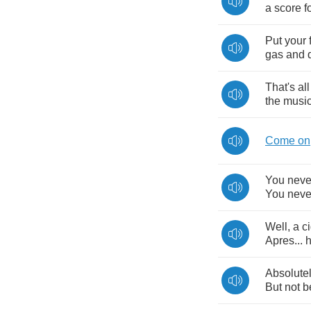
a
score
f
Put
your
gas
and
That's
all
the
musi
Come
on
You
neve
You
neve
Well
,
a
c
Apres
...
h
Absolute
But
not
b