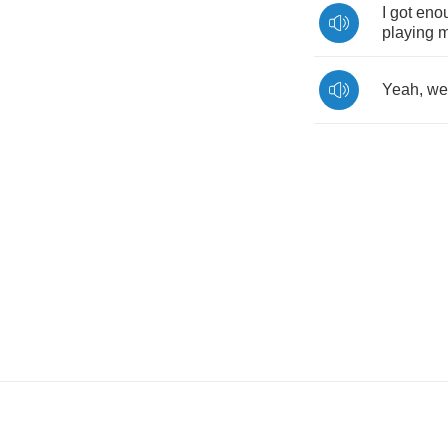
I
got
eno
playing
m
Yeah
,
we