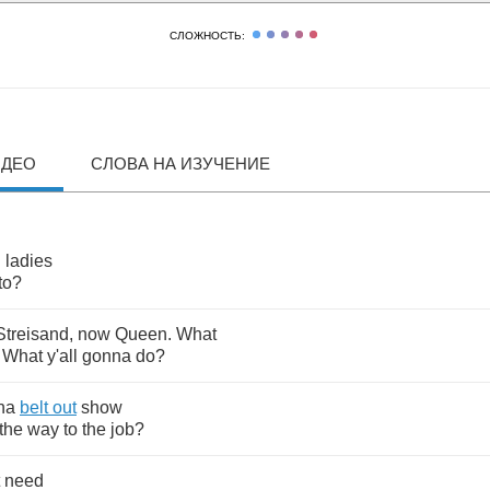
СЛОЖНОСТЬ:
ИДЕО
СЛОВА НА ИЗУЧЕНИЕ
u
ladies
to
?
Streisand
,
now
Queen
.
What
?
What
y'all
gonna
do
?
na
belt
out
show
the
way
to
the
job
?
need