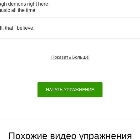
ugh
demons
right
here
usic
all
the
time
.
ll
,
that
I
believe
.
Показать Больше
НАЧАТЬ УПРАЖНЕНИЕ
Похожие видео упражнения