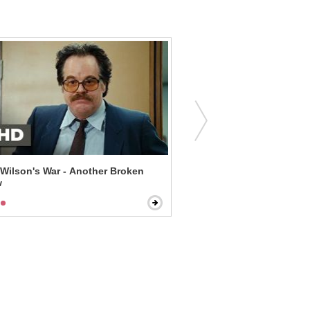
 Wilson's War - Another Broken
Passengers - Did You Wa
w