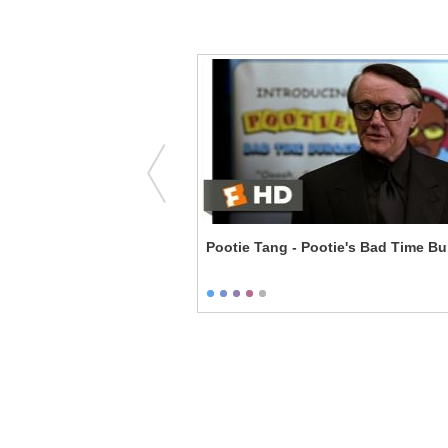
 Dates
Pootie Tang - Pootie's Bad Time Bu