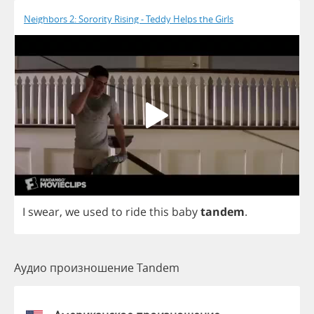
Neighbors 2: Sorority Rising - Teddy Helps the Girls
I
swear
,
we
used
to
ride
this
baby
tandem
.
Аудио произношение Tandem