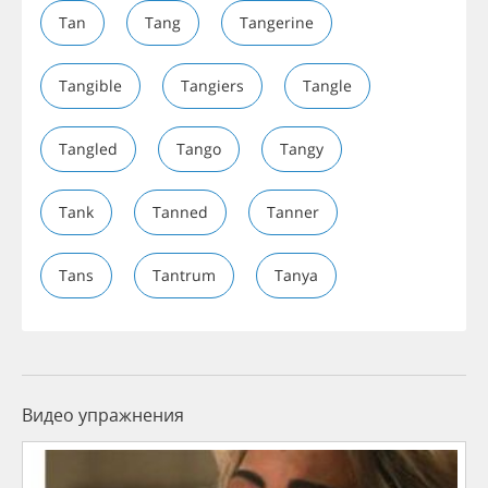
Tan
Tang
Tangerine
Tangible
Tangiers
Tangle
Tangled
Tango
Tangy
Tank
Tanned
Tanner
Tans
Tantrum
Tanya
Видео упражнения