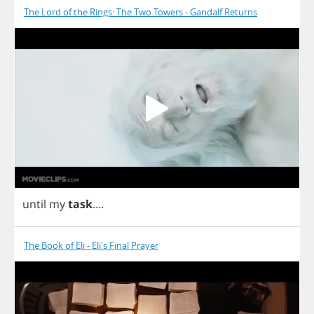
The Lord of the Rings: The Two Towers - Gandalf Returns
until
my
task
....
The Book of Eli - Eli's Final Prayer