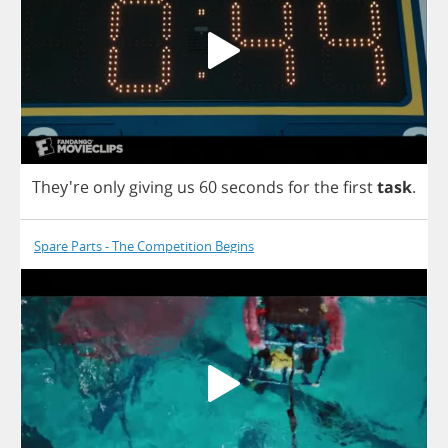
They're
only
giving
us
60
seconds
for
the
first
task
.
Spare Parts - The Competition Begins