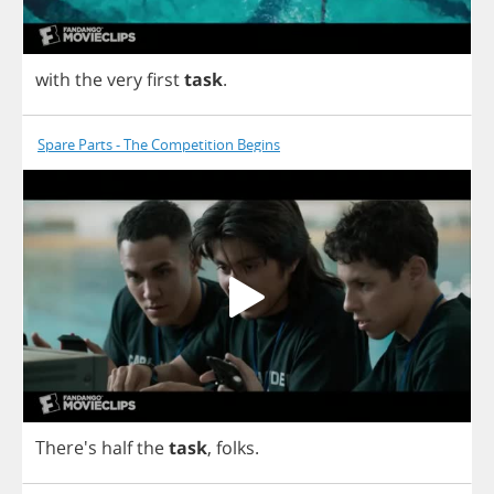
with
the
very
first
task
.
Spare Parts - The Competition Begins
There's
half
the
task
,
folks
.