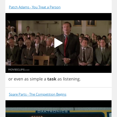
Patch Adams - You Treat a Person
or
even
as
simple
a
task
as
listening
.
Spare Parts - The Competition Begins