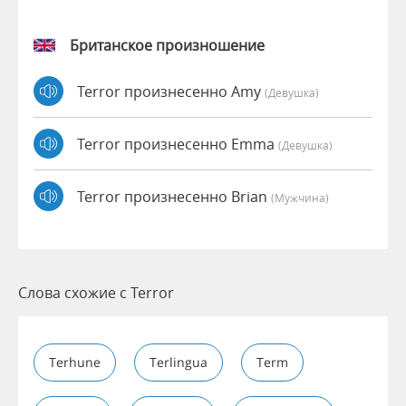
Британское произношение
Terror произнесенно Amy
(девушка)
Terror произнесенно Emma
(девушка)
Terror произнесенно Brian
(мужчина)
Слова схожие с Terror
Terhune
Terlingua
Term