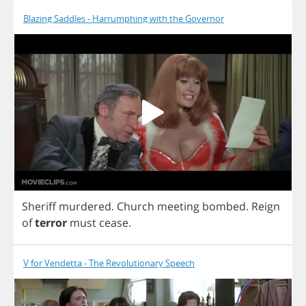
Blazing Saddles - Harrumphing with the Governor
Sheriff
murdered
.
Church
meeting
bombed
.
Reign
of
terror
must
cease
.
V for Vendetta - The Revolutionary Speech