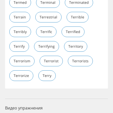
Termed
Terminal
Terminated
Terrain
Terrestrial
Terrible
Terribly
Terrific
Terrified
Terrify
Terrifying
Territory
Terrorism
Terrorist
Terrorists
Terrorize
Terry
Видео упражнения