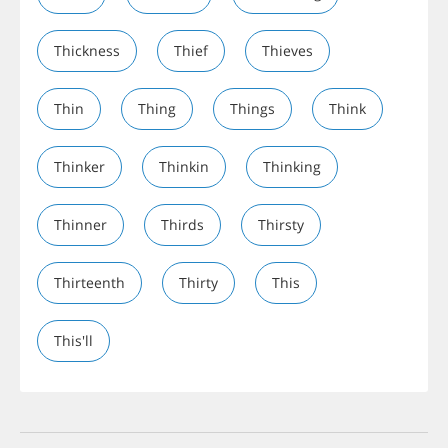
Thickness
Thief
Thieves
Thin
Thing
Things
Think
Thinker
Thinkin
Thinking
Thinner
Thirds
Thirsty
Thirteenth
Thirty
This
This'll