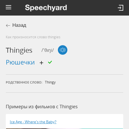
Назад
Как произносится слово thingies
Thingies
/'θɪŋi/
рюшечки
Thingy
РОДСТВЕННОЕ СЛОВО:
Примеры из фильмов c Thingies
Ice Age - Where's the Baby?