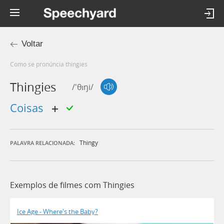
Voltar
Como se pronúncia thingies
Thingies
/'θɪŋi/
coisas
Thingy
PALAVRA RELACIONADA:
Exemplos de filmes com Thingies
Ice Age - Where's the Baby?