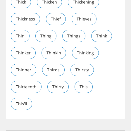
Thick
Thicken
Thickening
Thickness
Thief
Thieves
Thin
Thing
Things
Think
Thinker
Thinkin
Thinking
Thinner
Thirds
Thirsty
Thirteenth
Thirty
This
This'll