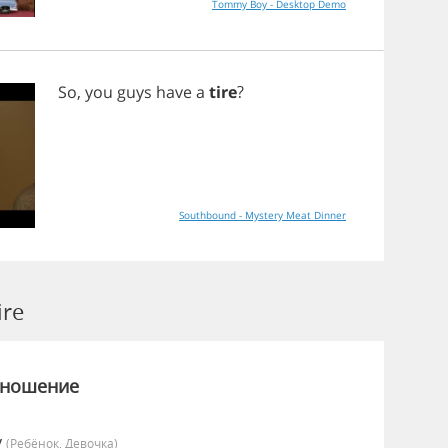
Tommy Boy - Desktop Demo
So
,
you
guys
have
a
tire
?
Southbound - Mystery Meat Dinner
re
зношение
y
(Ребёнок, Девочка)