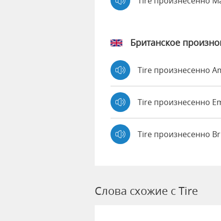
Tire произнесенно M
Британское произн
Tire произнесенно 
Tire произнесенно 
Tire произнесенно B
Слова схожие с Tire