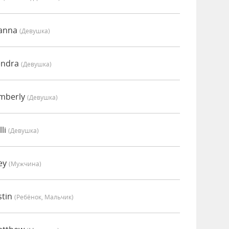
oanna
(девушка)
endra
(девушка)
imberly
(девушка)
li
(девушка)
oey
(мужчина)
stin
(Ребёнок, Мальчик)