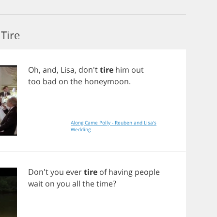
Tire
Oh
,
and
,
Lisa
, don't
tire
him
out
too
bad
on
the
honeymoon
.
Along Came Polly - Reuben and Lisa's
Wedding
Don't
you
ever
tire
of
having
people
wait
on
you
all
the
time
?