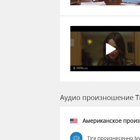
Аудио произношение Ti
Американское прои
Tire произнесенно Iv