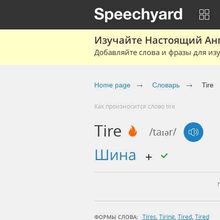
Изучайте Настоящий Ан
Добавляйте слова и фразы для изу
Home page
Словарь
Tire
Как произносится слово tire
Tire
/taɪər/
шина
Tires
,
Tiring
,
Tired
,
Tired
ФОРМЫ СЛОВА: