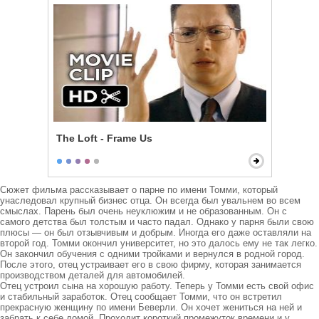
The Loft - Frame Us
Сюжет фильма рассказывает о парне по имени Томми, который 
унаследовал крупный бизнес отца. Он всегда был увальнем во всем 
смыслах. Парень был очень неуклюжим и не образованным. Он с 
самого детства был толстым и часто падал. Однако у парня были свою 
плюсы — он был отзывчивым и добрым. Иногда его даже оставляли на 
второй год. Томми окончил университет, но это далось ему не так легко. 
Он закончил обучения с одними тройками и вернулся в родной город. 
После этого, отец устраивает его в свою фирму, которая занимается 
производством деталей для автомобилей.

Отец устроил сына на хорошую работу. Теперь у Томми есть свой офис 
и стабильный заработок. Отец сообщает Томми, что он встретил 
прекрасную женщину по имени Беверли. Он хочет жениться на ней и 
забрать к себе домой. Проходит короткий промежуток времени и у 