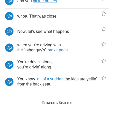
and
you
hit
the
brakes
.
whoa
.
That
was
close
.
Now
,
let's
see
what
happens
when
you're
driving
with
the
"
other
guy's
"
brake
pads
.
You're
drivin'
along
,
you're
drivin'
along
,
You
know
,
all
of
a
sudden
the
kids
are
yellin'
from
the
back
seat
.
Показать Больше