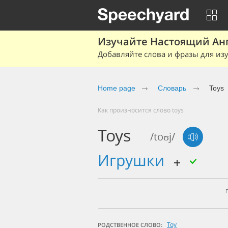
Изучайте Настоящий Ан
Добавляйте слова и фразы для изу
Home page
Словарь
Toys
Как произносится слово toys
Toys
/toʊj/
игрушки
Toy
РОДСТВЕННОЕ СЛОВО: