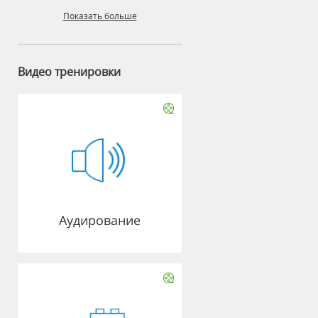
Показать больше
Видео тренировки
Аудирование