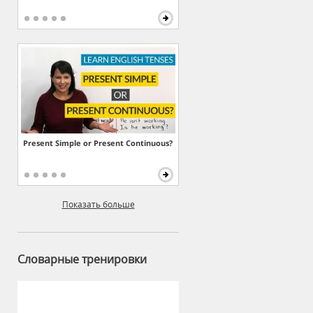
Present Simple or Present Continuous?
Показать больше
Словарные тренировки