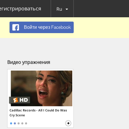
егистрироваться
Ru
Войти через Facebook
Видео упражнения
Cadillac Records - All I Could Do Was
Cry Scene