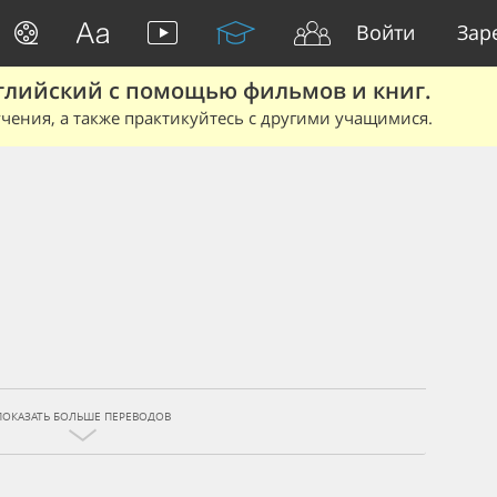
Войти
Зар
глийский с помощью фильмов и книг.
чения, а также практикуйтесь с другими учащимися.
ПОКАЗАТЬ БОЛЬШЕ ПЕРЕВОДОВ