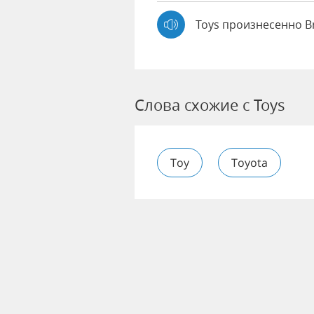
Toys произнесенно B
Слова схожие с Toys
Toy
Toyota